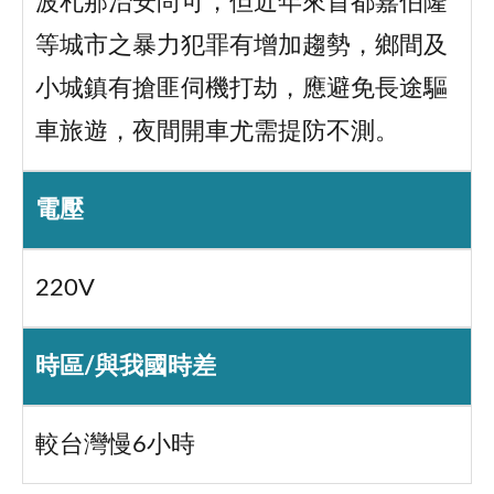
波札那治安尚可，但近年來首都嘉伯隆
等城市之暴力犯罪有增加趨勢，鄉間及
小城鎮有搶匪伺機打劫，應避免長途驅
車旅遊，夜間開車尤需提防不測。
電壓
220V
時區/與我國時差
較台灣慢6小時