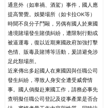
通意外（如車禍、酒駕）事件，國人應
提高警覺。娛樂場所（如卡拉OK等）
時聞不良分子鬥毆，另偶有國人於柬國
邊境賭場發生賭債糾紛，遭限制行動或
被逼運毒，復以近期柬國政府加強打擊
色情、販毒及賭博等活動，爰請避免涉
足此類場所。
近來傳出多起國人在柬國因與任職公司
發生糾紛，導致人身安全遭受威脅情
事。國人倘擬赴柬國工作，請務必事先
查明擬任職公司登記及從事產業是否合