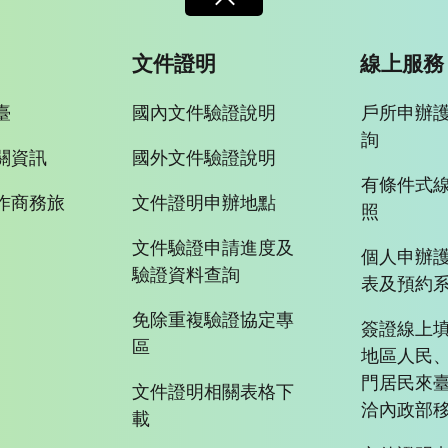
文件證明
線上服務
臺
國內文件驗證說明
戶所申辦
詢
關資訊
國外文件驗證說明
有條件式
作商務旅
文件證明申辦地點
照
文件驗證申請進度及
個人申辦
驗證資料查詢
表及預約
免除重複驗證協定專
簽證線上填
區
地區人民
門居民來
文件證明相關表格下
洽內政部移
載