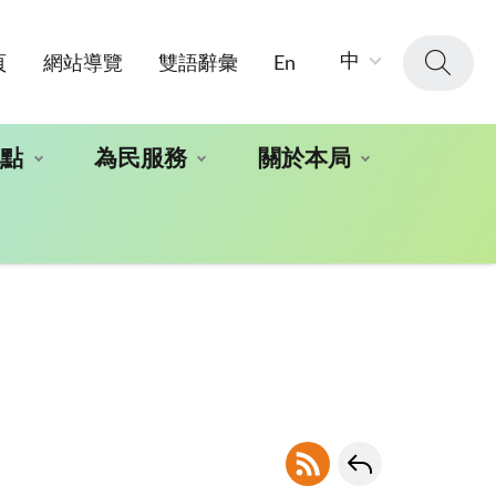
字
中
頁
網站導覽
雙語辭彙
En
級
大
小：
地點
為民服務
關於本局