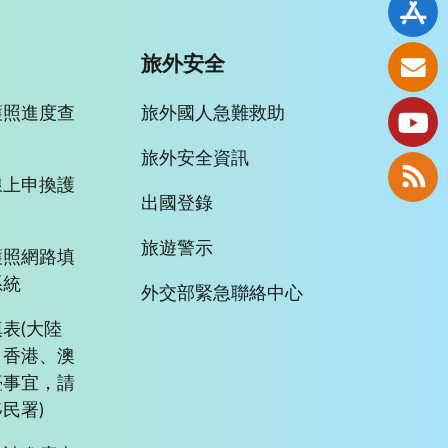
旅外安全
護照進度查
旅外國人急難救助
旅外安全資訊
線上申換護
出國登錄
旅遊警示
護照網路填
系統
外交部緊急聯絡中心
表(大陸
、香港、澳
臺事宜，請
民署)