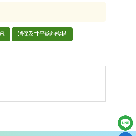
訊
消保及性平諮詢機構