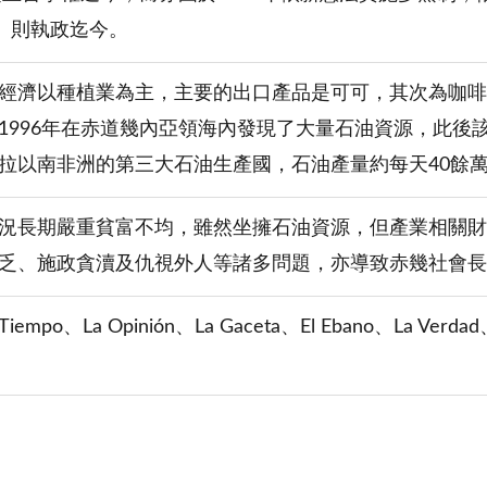
E）則執政迄今。
經濟以種植業為主，主要的出口產品是可可，其次為咖啡
1996年在赤道幾內亞領海內發現了大量石油資源，此後該
拉以南非洲的第三大石油生產國，石油產量約每天40餘
況長期嚴重貧富不均，雖然坐擁石油資源，但產業相關財
乏、施政貪瀆及仇視外人等諸多問題，亦導致赤幾社會長
empo、La Opinión、La Gaceta、El Ebano、La Verd