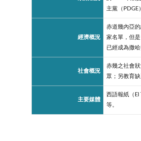
主黨（PDG
赤道幾內亞的
經濟概況
家名單，但是
已經成為撒哈
赤幾之社會狀
社會概況
眾；另教育缺
西語報紙（El Ti
主要媒體
等。