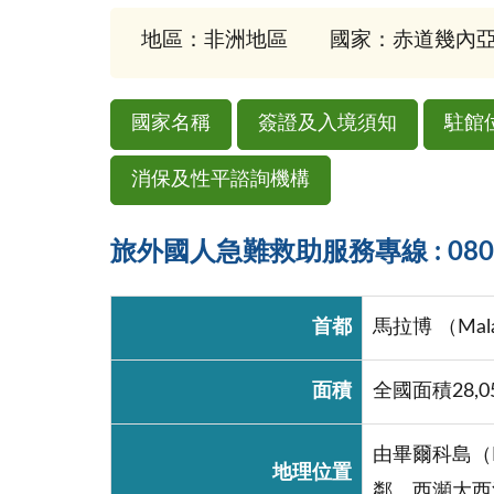
地區：非洲地區
國家：赤道幾內亞(Equ
國家名稱
簽證及入境須知
駐館
消保及性平諮詢機構
旅外國人急難救助服務專線 : 0800-
首都
馬拉博 （Mal
面積
全國面積28,
由畢爾科島（
地理位置
鄰，西瀕大西