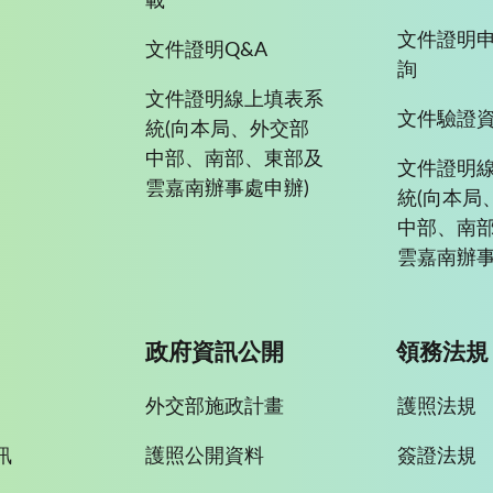
載
文件證明
文件證明Q&A
詢
文件證明線上填表系
文件驗證
統(向本局、外交部
中部、南部、東部及
文件證明
雲嘉南辦事處申辦)
統(向本局
中部、南
雲嘉南辦事
政府資訊公開
領務法規
外交部施政計畫
護照法規
訊
護照公開資料
簽證法規