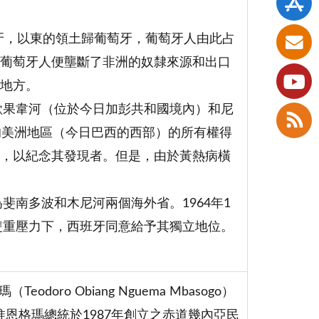
班牙，以東的領土歸葡萄牙，葡萄牙人由此占
葡萄牙人便壟斷了非洲的奴隸來源和出口
地方。
歐果韋河（位於今日加彭共和國境內）和尼
的美洲地區（今日巴西的西部）的所有權得
，以紀念其發現者。但是，由於黃熱病橫
。
斐南多波和木尼河兩個海外省。1964年1
雙重壓力下，西班牙同意給予其獨立地位。
。
ro Obiang Nguema Mbasogo）
惟恩格瑪總統於1987年創立之赤道幾內亞民