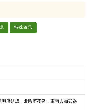
訊
特殊資訊
近的島嶼所組成。北臨喀麥隆，東南與加彭為