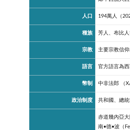
人口
194萬人（20
種族
芳人、布比人
宗教
主要宗教信仰
語言
官方語言為西
幣制
中非法郎 （X
政治制度
共和國、總統
赤道幾內亞大
南•德•波（F