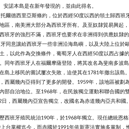
sa）。安諾本島是在新年發現的，並由此得名。
根據托爾德西里亞斯條約，位於西經50度以西的領土歸西
地區，南美洲大部分為西班牙所有。及至奴隸貿易興起，
西班牙的強烈不滿，西班牙也要求在非洲得到供應奴隸的
葡萄牙同意讓給西班牙一些非洲沿海島嶼，以及大陸上位於
土，以此作為交換條件，葡萄牙人在西經50度以西占據
。同年西班牙人在福爾摩薩登陸，將其改名為斐南多波島
在島上移民的嘗試屢次失敗，迫使其在1781年撤出該島
，西屬幾內亞得到了更多的開發。1959年，該地區被劃為
內部自治地位。至1968年，在民族獨立運動和聯合國的
0月12日，西屬幾內亞宣告獨立，改國名為赤道幾內亞共和國
班牙殖民統治190年，於1968年獨立。現任總統恩格瑪（Teodo
政變上台掌權迄今，而赤國於1991年依新憲法實施多黨制，