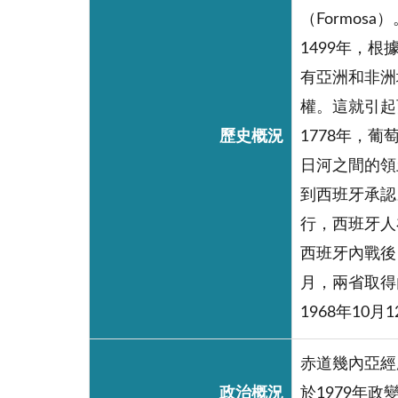
（Formo
1499年，
有亞洲和非洲
權。這就引起
歷史概況
1778年，
日河之間的領
到西班牙承認
行，西班牙人
西班牙內戰後
月，兩省取得
1968年1
赤道幾內亞經歷西
政治概況
於1979年