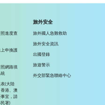
旅外安全
護照進度查
旅外國人急難救助
旅外安全資訊
線上申換護
出國登錄
旅遊警示
護照網路填
系統
外交部緊急聯絡中心
表(大陸
、香港、澳
臺事宜，請
民署)