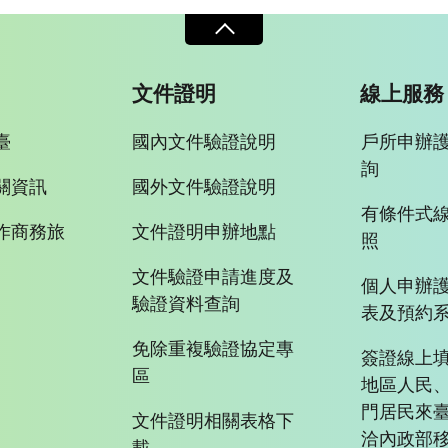
文件證明
線上服務
臺
國內文件驗證說明
戶所申辦
詢
關資訊
國外文件驗證說明
有條件式
作商務旅
文件證明申辦地點
照
文件驗證申請進度及
個人申辦
驗證資料查詢
表及預約
免除重複驗證協定專
簽證線上填
區
地區人民
門居民來
文件證明相關表格下
洽內政部移