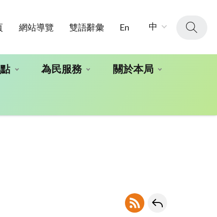
字
中
頁
網站導覽
雙語辭彙
En
級
大
小：
地點
為民服務
關於本局