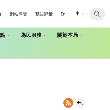
字
中
頁
網站導覽
雙語辭彙
En
級
大
小：
地點
為民服務
關於本局