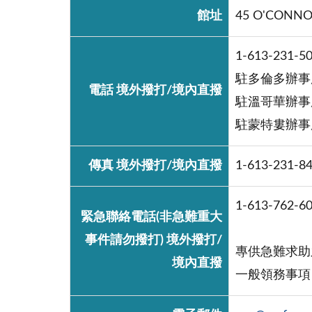
館址
45 O'CONNOR
1-613-231-5
駐多倫多辦事處：
電話 境外撥打/境內直撥
駐溫哥華辦事處：
駐蒙特婁辦事處：
傳真 境外撥打/境內直撥
1-613-231-8
1-613-762-6
緊急聯絡電話(非急難重大
事件請勿撥打) 境外撥打/
專供急難求助
境內直撥
一般領務事項