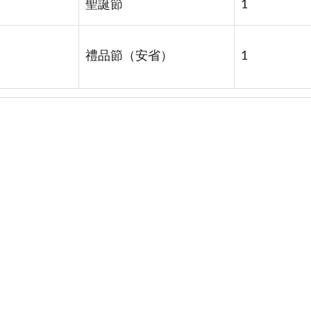
聖誕節
1
禮品節（安省）
1