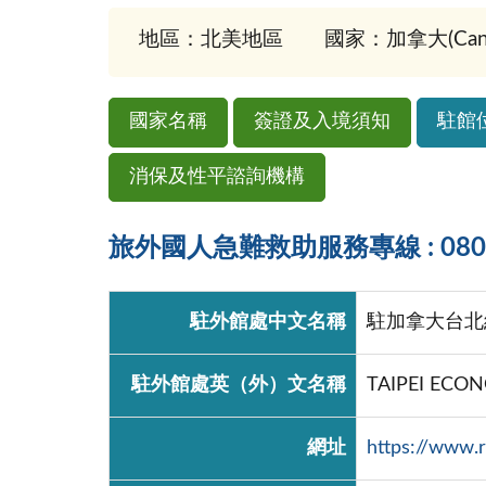
地區：北美地區
國家：加拿大(Cana
國家名稱
簽證及入境須知
駐館
消保及性平諮詢機構
旅外國人急難救助服務專線 : 0800-
駐外館處中文名稱
駐加拿大台北
駐外館處英（外）文名稱
TAIPEI ECO
網址
https://www.r