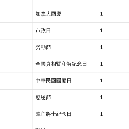
加拿大國慶
1
市政日
1
勞動節
1
全國真相暨和解紀念日
1
中華民國國慶日
1
感恩節
1
陣亡將士紀念日
1