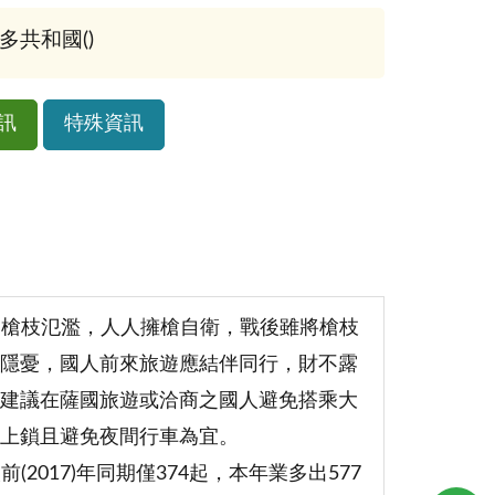
多共和國()
訊
特殊資訊
內槍枝氾濫，人人擁槍自衛，戰後雖將槍枝
隱憂，國人前來旅遊應結伴同行，財不露
建議在薩國旅遊或洽商之國人避免搭乘大
應上鎖且避免夜間行車為宜。
(2017)年同期僅374起，本年業多出577