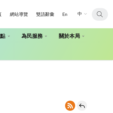
字
中
頁
網站導覽
雙語辭彙
En
級
大
小：
地點
為民服務
關於本局