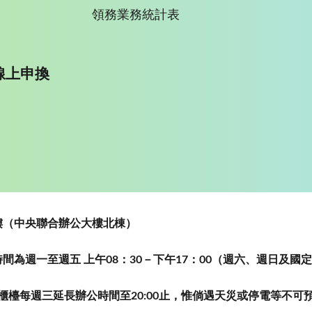
領務業務統計表
線上申換
~5樓（中央聯合辦公大樓北棟）
為週一至週五 上午08：30－下午17：00（週六、週日及國
櫃檯每週三延長辦公時間至20:00止，惟倘遇天災或停電等不可