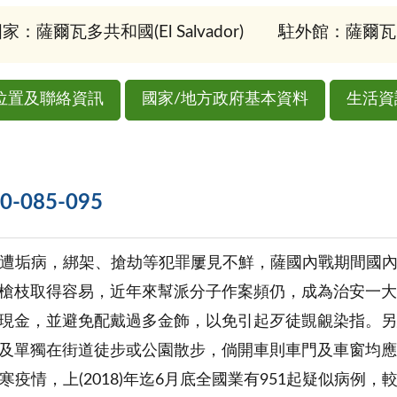
家：薩爾瓦多共和國(El Salvador)
駐外館：薩爾瓦
位置及聯絡資訊
國家/地方政府基本資料
生活資
085-095
安向遭垢病，綁架、搶劫等犯罪屢見不鮮，薩國內戰期間國
槍枝取得容易，近年來幫派分子作案頻仍，成為治安一大
現金，並避免配戴過多金飾，以免引起歹徒覬覦染指。另
及單獨在街道徒步或公園散步，倘開車則車門及車窗均
傷寒疫情，上(2018)年迄6月底全國業有951起疑似病例，較前