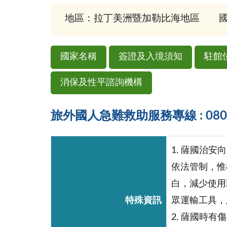
地區：拉丁美洲暨加勒比海地區
國
國家名稱
簽證及入境須知
駐館
消保及性平諮詢機構
旅外國人急難救助服務專線 : 0800-
1. 薩國治
依法管制，惟
白，減少使用
特殊資訊
眾運輸工具，
2. 薩國時有