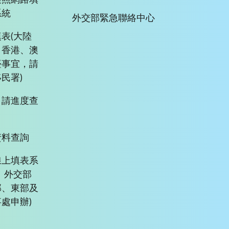
護照網路填
系統
外交部緊急聯絡中心
表(大陸
、香港、澳
臺事宜，請
民署)
申請進度查
資料查詢
線上填表系
、外交部
部、東部及
處申辦)