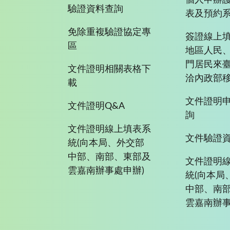
個人申辦
驗證資料查詢
表及預約
免除重複驗證協定專
簽證線上填
區
地區人民
門居民來
文件證明相關表格下
洽內政部移
載
文件證明
文件證明Q&A
詢
文件證明線上填表系
文件驗證
統(向本局、外交部
中部、南部、東部及
文件證明
雲嘉南辦事處申辦)
統(向本局
中部、南
雲嘉南辦事