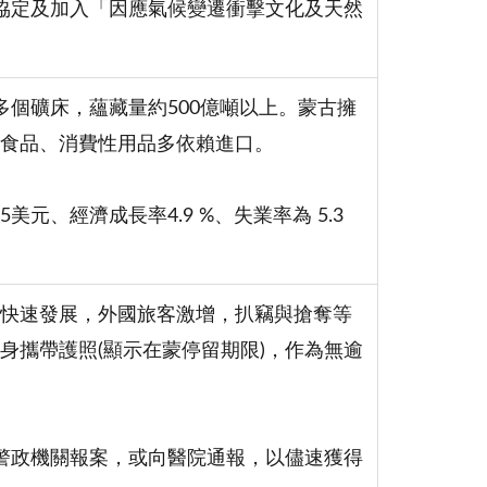
協定及加入「因應氣候變遷衝擊文化及天然
多個礦床，蘊藏量約500億噸以上。蒙古擁
食品、消費性用品多依賴進口。
5美元、經濟成長率4.9 %、失業率為 5.3
快速發展，外國旅客激增，扒竊與搶奪等
身攜帶護照(顯示在蒙停留期限)，作為無逾
地警政機關報案，或向醫院通報，以儘速獲得