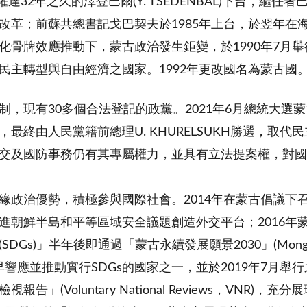
權達32年之久的澤登巴爾(Y. TSEDENBAL)下台，繼任者
改革；前蘇共總書記戈巴契夫於1985年上台，於翌年在海
化骨牌效應推動下，蒙古政治發生鉅變，於1990年7月
民主轉型與自由經濟之國家。1992年更改國名為蒙古國
制，現有30多個合法登記的政黨。2021年6月總統大
最終由人民黨籍前總理U. KHURELSUKH勝選，取代民主
交及國防事務仍有其專屬權力，並具有立法提案權，對國
緣政治優勢，積極參與國際社會。2014年在蒙古倡議下
進朝鮮半島和平等區域安全議題創造外交平台；2016年蒙古
Gs)」半年後即通過「蒙古永續發展願景2030」(Mongolia’s Sus
是最早響應並推動實行SDGs的國家之一，並於2019年7
報告」(Voluntary National Reviews，VNR