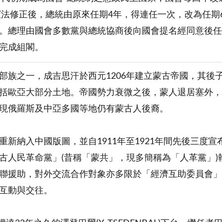
年憲法修正後，總統由原來任期4年，得連任一次，改為任期
。總理由國會多數黨與總統協商後向國會提名經同意後任
完成組閣。
部族之一，成吉思汗於西元1206年建立蒙古帝國，其後
括歐亞大部分土地。帝國勢力衰微之後，蒙人退居塞外，
現俄羅斯及中亞多國等地仍有蒙古人後裔。
重新納入中國版圖，並自1911年至1921年間先後三度宣
古人民革命黨」(昔稱「蒙共」，現多簡稱為「人革黨」)
聯援助，對外交流合作對象亦多限於「經濟互助委員會」(簡
互動與交往。