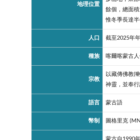
地理位置
餘個，總面積
惟冬季長達半
人口
截至2025年
種族
喀爾喀蒙古人
以藏傳佛教(
宗教
神靈，並奉行
語言
蒙古語
幣制
圖格里克 (M
蒙古自199