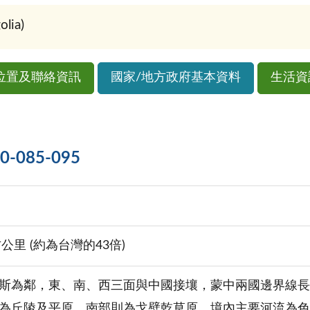
ia)
位置及聯絡資訊
國家/地方政府基本資料
生活資
085-095
方公里 (約為台灣的43倍)
斯為鄰，東、南、西三面與中國接壤，蒙中兩國邊界線長達
為丘陵及平原，南部則為戈壁乾草原。境內主要河流為色楞