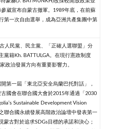
巴特蒙赫(J. BATMUNKH)改採較開放政策並
參崴宣布自蒙古撤軍。1989年底，在前蘇
舉行第一次自由選舉，成為亞洲共產集團中第
。
選蒙古人民黨、民主黨、「正確人選聯盟」分
黨籍Kh. BATTULGA。在現行憲政制度
家政治發展方向有重要影響力。
召開第一屆「東北亞安全烏蘭巴托對話」，
國會在聯合國大會於2015年通過「2030
tainable Development Vision
月舉行之聯合國永續發展高階政治論壇中發表第一
)，充分展現蒙古對於追求SDGs目標的承諾和決心；