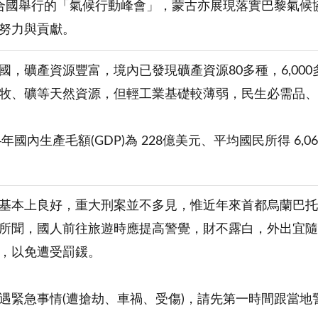
合國舉行的「氣候行動峰會」，蒙古亦展現落實巴黎氣候
努力與貢獻。
國，礦產資源豐富，境內已發現礦產資源80多種，6,000
牧、礦等天然資源，但輕工業基礎較薄弱，民生必需品、
4年國內生產毛額(GDP)為 228億美元、平均國民所得 6,06
基本上良好，重大刑案並不多見，惟近年來首都烏蘭巴托
所聞，國人前往旅遊時應提高警覺，財不露白，外出宜隨
，以免遭受罰鍰。
遇緊急事情(遭搶劫、車禍、受傷)，請先第一時間跟當