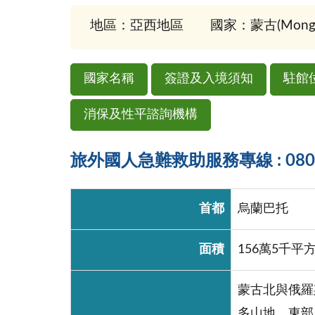
地區：亞西地區
國家：蒙古(Mongol
國家名稱
簽證及入境須知
駐館
消保及性平諮詢機構
旅外國人急難救助服務專線 : 0800-
首都
烏蘭巴托
面積
156萬5千平
蒙古北與俄羅
多山地，東部