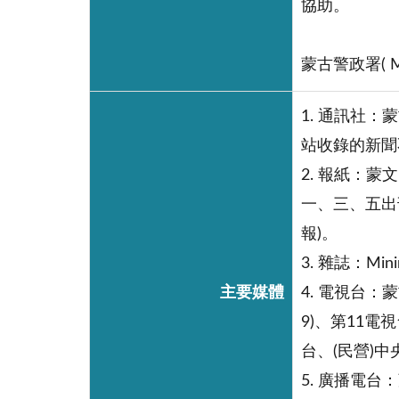
協助。
蒙古警政署( Mon
1. 通訊社：
站收錄的新聞
2. 報紙：
一、三、五出刊
報)。
3. 雜誌：Mi
主要媒體
4. 電視台：蒙
9)、第11電視台
台、(民營)中央台
5. 廣播電台：蒙古