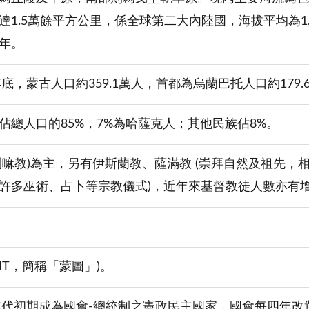
達1.5萬餘平方公里，係全球第二大內陸國，海拔平均為1
年。
年底，蒙古人口約359.1萬人，首都為烏蘭巴托人口約179.6
佔總人口的85%，7%為哈薩克人；其他民族佔8%。
喇嘛教)為主，另有伊斯蘭教、薩滿教 (崇拜自然及祖先
許多巫術、占卜等宗教儀式)，近年來基督教徒人數亦有
NT，簡稱「蒙圖」)。
0年代初期成為國會-總統制之憲政民主國家，國會每四年