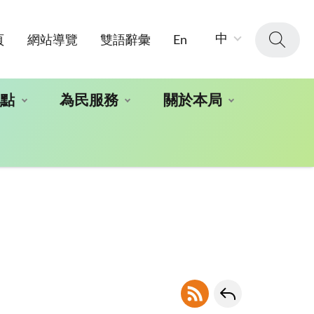
字
中
頁
網站導覽
雙語辭彙
En
級
大
小：
地點
為民服務
關於本局