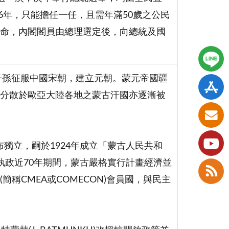
6年，只能擔任一任，且需年滿50歲之公民
命，內閣閣員由總理選定後，向總統及國
子孫征服中國宋朝，建立元朝。蒙元帝國疆
分散於歐亞大陸各地之蒙古汗國亦逐漸被
布獨立，嗣於1924年成立「蒙古人民共和
執政近70年期間，蒙古嚴格實行計畫經濟並
稱CMEA或COMECON)會員國，與民主