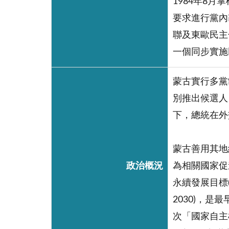
1984年8月掌
要求進行黨內
聯及東歐民主
一個同步實施
蒙古實行多黨
別推出候選人，
下，總統在外
蒙古善用其地
政治概況
為相關國家促
永續發展目標(SD
2030)，
次「國家自主檢視