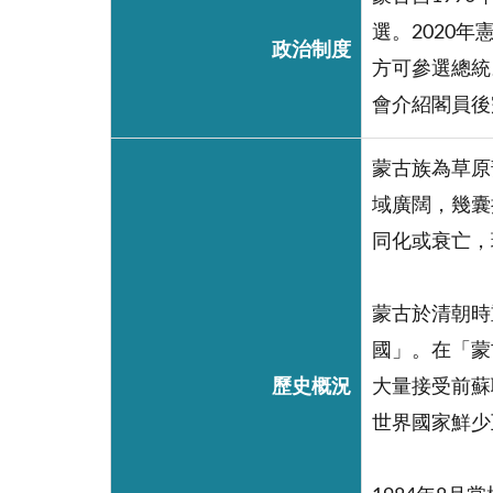
選。2020
政治制度
方可參選總統
會介紹閣員後
蒙古族為草原
域廣闊，幾囊
同化或衰亡，
蒙古於清朝時
國」。在「蒙
歷史概況
大量接受前蘇
世界國家鮮少