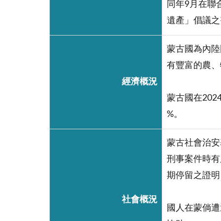
同年9月在聯
遺產」倡議之
蒙古國為內陸
有豐富的農、
經濟概況
蒙古國在202
%。
蒙古社會治安
刑事案件時有
期停留之證明
社會概況
國人在蒙倘遭