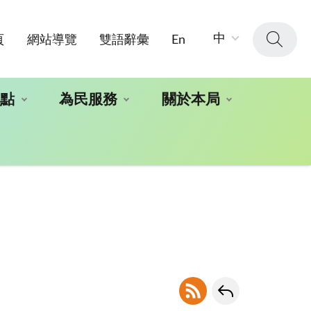
字
中
頁
網站導覽
雙語辭彙
En
級
大
小：
地點
為民服務
關於本局