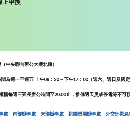
線上申換
~5樓（中央聯合辦公大樓北棟）
為週一至週五 上午08：30－下午17：00（週六、週日及國
櫃檯每週三延長辦公時間至20:00止，惟倘遇天災或停電等不可
事處
南部辦事處
東部辦事處
桃園機場辦事處
外交部緊急