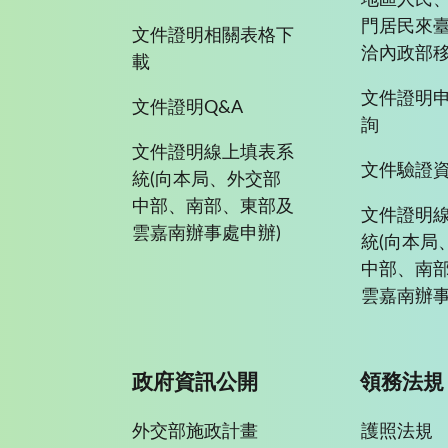
地區人民
門居民來
文件證明相關表格下
洽內政部移
載
文件證明
文件證明Q&A
詢
文件證明線上填表系
文件驗證
統(向本局、外交部
中部、南部、東部及
文件證明
雲嘉南辦事處申辦)
統(向本局
中部、南
雲嘉南辦事
政府資訊公開
領務法規
外交部施政計畫
護照法規