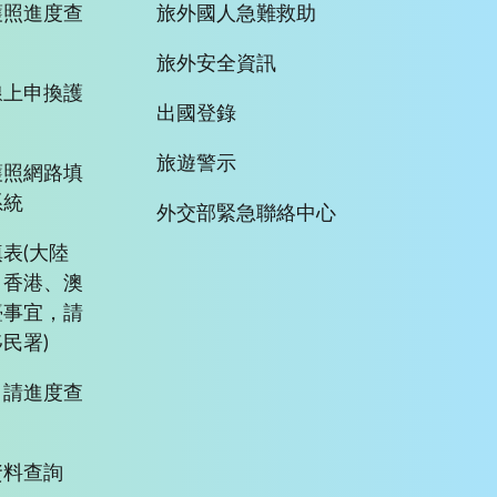
護照進度查
旅外國人急難救助
旅外安全資訊
線上申換護
出國登錄
旅遊警示
護照網路填
系統
外交部緊急聯絡中心
表(大陸
、香港、澳
臺事宜，請
民署)
申請進度查
資料查詢