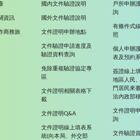
臺
國內文件驗證說明
戶所申辦
詢
關資訊
國外文件驗證說明
有條件式
作商務旅
文件證明申辦地點
照
文件驗證申請進度及
個人申辦
驗證資料查詢
表及預約
免除重複驗證協定專
簽證線上填
區
地區人民
門居民來
文件證明相關表格下
洽內政部移
載
文件證明
文件證明Q&A
詢
文件證明線上填表系
文件驗證
統(向本局、外交部