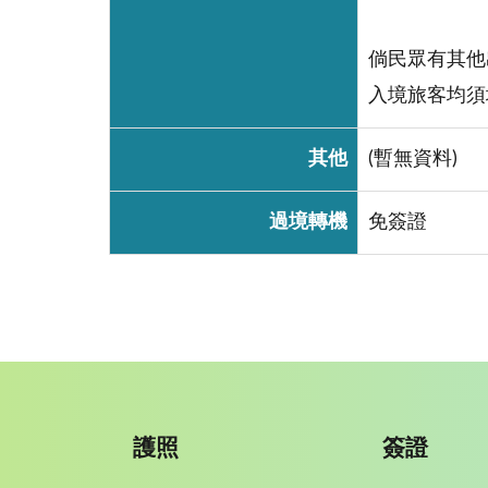
倘民眾有其他
入境旅客均須填
其他
(暫無資料)
過境轉機
免簽證
護照
簽證