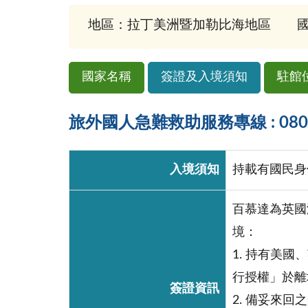
地區：拉丁美洲暨加勒比海地區
國
國家名稱
簽證及入境須知
駐館
旅外國人急難救助服務專線 : 0800-
入境須知
持載有國民身
百慕達為英國
境：
1. 持有美國
行授權」於離
簽證資訊
2. 備妥來回