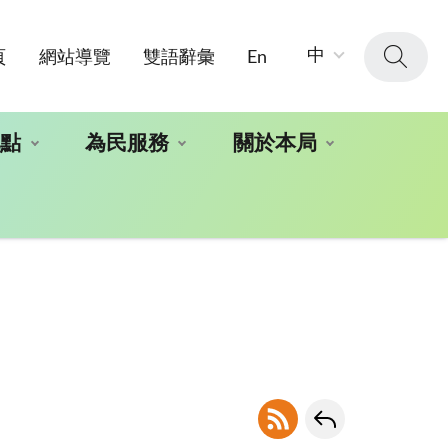
字
中
頁
網站導覽
雙語辭彙
En
級
大
小：
地點
為民服務
關於本局