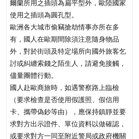
爾蘭所用之插頭為扁平型外，歐陸國家
使用之插頭為圓孔型。
歐洲各大城市偷竊搶劫情事亦所在多
有，國人在歐期間除須注意隨身物品
外，對於街頭及特定場所向國外旅客乞
討或糾纏索錢之陌生人，請避免接觸，
儘量團體行動。
國人赴歐商旅時，如遇警察路上臨檢
（要求檢查是否使用假護照、假信用
卡、攜帶偽鈔等由），應保持鎮靜並要
求對方出示證件、單位資料以做確認，
或要求對方一同至附近警局或政府機關