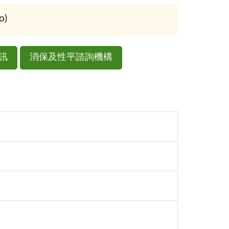
o)
訊
消保及性平諮詢機構