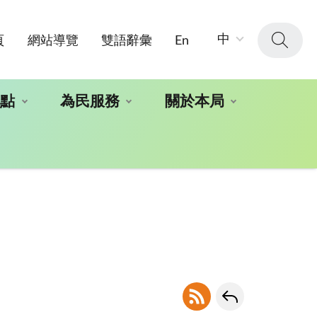
字
中
頁
網站導覽
雙語辭彙
En
級
大
小：
地點
為民服務
關於本局