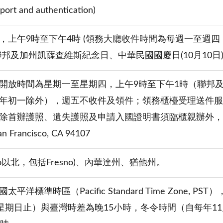
sport and authentication)
，上午9時至下午4時 (領務大廳收件時間為每週一至週四
聯邦及加州凱薩查維斯紀念日、中華民國國慶日(10月10
開放時間為星期一至星期四，上午9時至下午1時（聯邦及
年初一除外），週五不收件及領件；領務櫃檯受理送件服
除首辦護照、遺失護照及申請入國證明書須臨櫃親辦外
San Francisco, CA 94107
sno以北，包括Fresno)、內華達州、猶他州。
平洋標準時區（Pacific Standard Time Zone
個星期日止）與臺灣時差為晚15小時，冬令時間（自每年1