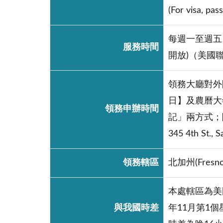
(For visa, pas
每週一至週五
服務時間
開放)（美國
領務大廳對外
日】及農曆大
領務申辦時間
記」兩方式；
345 4th St., 
領務轄區
北加州(Fre
本處轄區為美國太
與我國時差
年11月第1