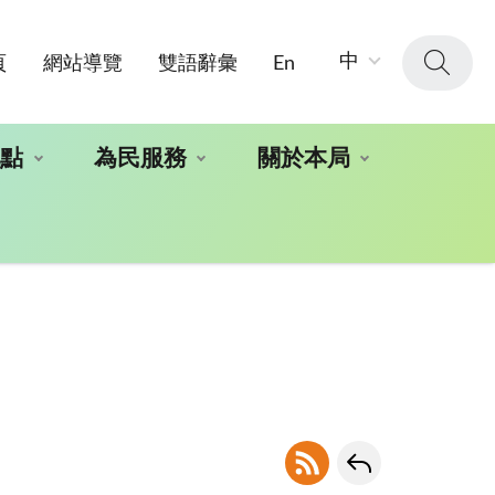
字
中
頁
網站導覽
雙語辭彙
En
級
大
小：
地點
為民服務
關於本局