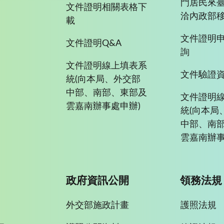
門居民來
文件證明相關表格下
洽內政部移
載
文件證明
文件證明Q&A
詢
文件證明線上填表系
文件驗證
統(向本局、外交部
中部、南部、東部及
文件證明
雲嘉南辦事處申辦)
統(向本局
中部、南
雲嘉南辦事
政府資訊公開
領務法規
外交部施政計畫
護照法規