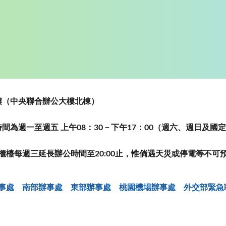
~5樓（中央聯合辦公大樓北棟）
為週一至週五 上午08：30－下午17：00（週六、週日及國
櫃檯每週三延長辦公時間至20:00止，惟倘遇天災或停電等不可
事處
南部辦事處
東部辦事處
桃園機場辦事處
外交部緊急