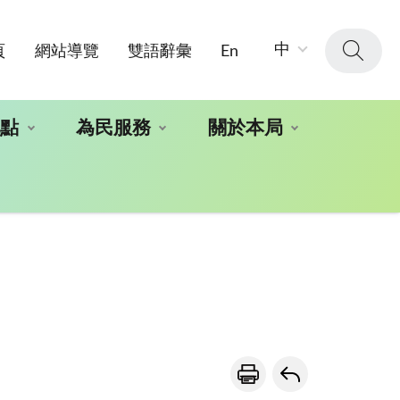
字
中
頁
網站導覽
雙語辭彙
En
級
大
小：
地點
為民服務
關於本局