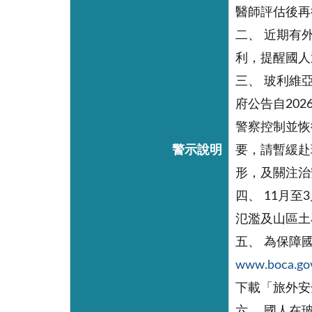
醫師評估後再
二、 近期有
利，提醒國人
三、 玻利維
府公告自202
警察控制並恢
警示說明
要，請暫緩赴
形，及關注治安
四、 11月
氾濫及山區土
五、 為保障
www.boca.gov
下載「旅外安
六、 國人在玻