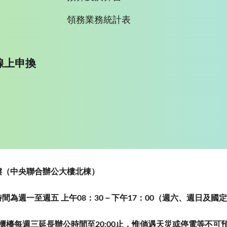
領務業務統計表
線上申換
~5樓（中央聯合辦公大樓北棟）
為週一至週五 上午08：30－下午17：00（週六、週日及國
櫃檯每週三延長辦公時間至20:00止，惟倘遇天災或停電等不可