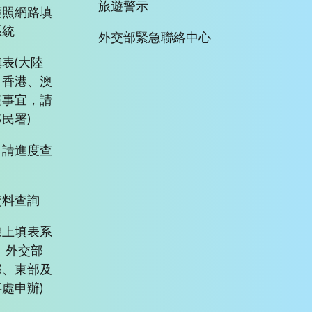
旅遊警示
護照網路填
系統
外交部緊急聯絡中心
表(大陸
、香港、澳
臺事宜，請
民署)
申請進度查
資料查詢
線上填表系
、外交部
部、東部及
處申辦)