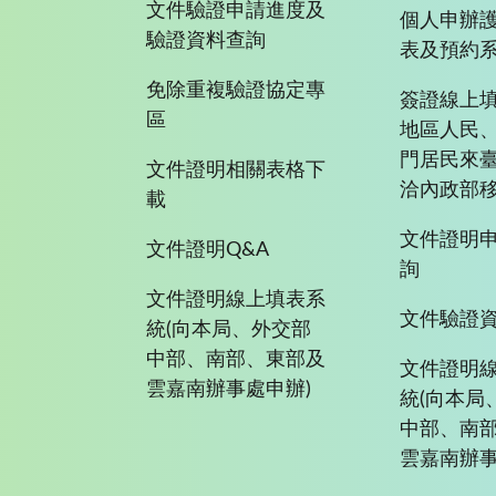
文件驗證申請進度及
個人申辦
驗證資料查詢
表及預約
免除重複驗證協定專
簽證線上填
區
地區人民
門居民來
文件證明相關表格下
洽內政部移
載
文件證明
文件證明Q&A
詢
文件證明線上填表系
文件驗證
統(向本局、外交部
中部、南部、東部及
文件證明
雲嘉南辦事處申辦)
統(向本局
中部、南
雲嘉南辦事