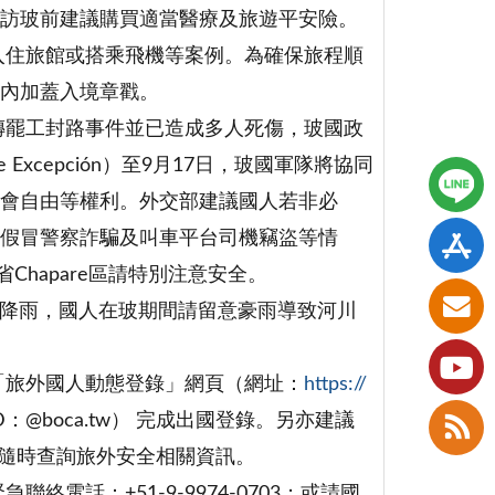
訪玻前建議購買適當醫療及旅遊平安險。
入住旅館或搭乘飛機等案例。為確保旅程順
照內加蓋入境章戳。
傳罷工封路事件並已造成多人死傷，玻國政
 Excepción）至9月17日，玻國軍隊將協同
會自由等權利。外交部建議國人若非必
假冒警察詐騙及叫車平台司機竊盜等情
Chapare區請特別注意安全。
強降雨，國人在玻期間請留意豪雨導致河川
「旅外國人動態登錄」網頁（網址：
https://
：@boca.tw） 完成出國登錄。另亦建議
隨時查詢旅外安全相關資訊。
電話：+51-9-9974-0703；或請國