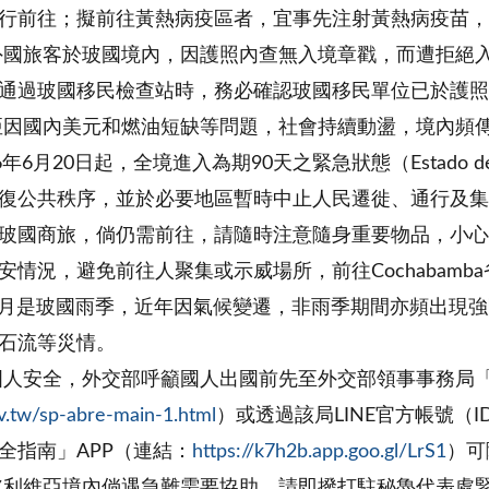
行前往；擬前往黃熱病疫區者，宜事先注射黃熱病疫苗，
外國旅客於玻國境內，因護照內查無入境章戳，而遭拒絕
通過玻國移民檢查站時，務必確認玻國移民單位已於護
亞因國內美元和燃油短缺等問題，社會持續動盪，境內頻
6年6月20日起，全境進入為期90天之緊急狀態（Estado de
復公共秩序，並於必要地區暫時中止人民遷徙、通行及集
玻國商旅，倘仍需前往，請隨時注意隨身重要物品，小心
情況，避免前往人聚集或示威場所，前往Cochabamba省
至3月是玻國雨季，近年因氣候變遷，非雨季期間亦頻出現
石流等災情。
國人安全，外交部呼籲國人出國前先至外交部領事事務局
.tw/sp-abre-main-1.html
）或透過該局LINE官方帳號（ID
全指南」APP（連結：
https://k7h2b.app.goo.gl/LrS1
）可
利維亞境內倘遇急難需要協助，請即撥打駐秘魯代表處緊急聯絡