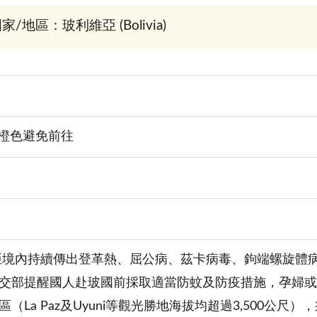
家/地區：玻利維亞 (Bolivia)
橙色避免前往
亞境內持續傳出登革熱、屈公病、茲卡病毒、鉤端螺旋體
交部提醒國人赴玻國前採取適當防蚊及防疫措施，孕婦或
（La Paz及Uyuni等觀光勝地海拔均超過3,500公