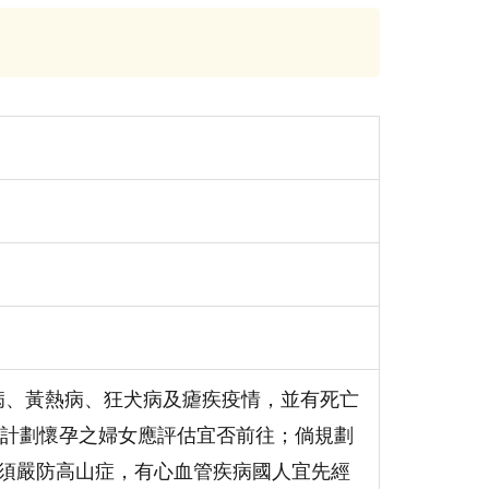
病、黃熱病、狂犬病及瘧疾疫情，並有死亡
計劃懷孕之婦女應評估宜否前往；倘規劃
尺），須嚴防高山症，有心血管疾病國人宜先經