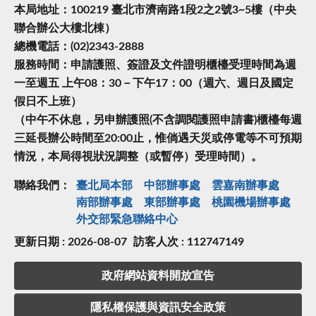
本局地址：100219 臺北市濟南路1段2之2號3~5樓（中央
聯合辦公大樓北棟）
總機電話：(02)2343-2888
服務時間：申請護照、簽證及文件證明櫃檯受理時間為週
一至週五 上午08：30－下午17：00（週六、週日及國定
假日不上班）
（中午不休息，另申辦護照(不含調閱護照申請書)櫃檯每週
三延長辦公時間至20:00止，惟倘遇天災或停電等不可預期
情況，本局得視狀況調整（或暫停）受理時間）。
聯絡我們：
臺北局本部
中部辦事處
雲嘉南辦事處
南部辦事處
東部辦事處
桃園機場辦事處
外交部緊急聯絡中⼼
更新日期 : 2026-08-07
訪客人次 : 112747149
政府網站資料開放宣告
隱私權保護與資訊安全政策