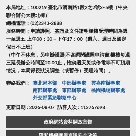
本局地址：100219 臺北市濟南路1段2之2號3~5樓（中央
聯合辦公大樓北棟）
總機電話：(02)2343-2888
服務時間：申請護照、簽證及文件證明櫃檯受理時間為週
一至週五 上午08：30－下午17：00（週六、週日及國定
假日不上班）
（中午不休息，另申辦護照(不含調閱護照申請書)櫃檯每週
三延長辦公時間至20:00止，惟倘遇天災或停電等不可預期
情況，本局得視狀況調整（或暫停）受理時間）。
聯絡我們：
臺北局本部
中部辦事處
雲嘉南辦事處
南部辦事處
東部辦事處
桃園機場辦事處
外交部緊急聯絡中⼼
更新日期 : 2026-08-07
訪客人次 : 112767698
政府網站資料開放宣告
隱私權保護與資訊安全政策