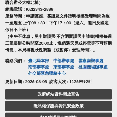
聯合辦公大樓北棟）
總機電話：(02)2343-2888
服務時間：申請護照、簽證及文件證明櫃檯受理時間為週
一至週五 上午08：30－下午17：00（週六、週日及國定
假日不上班）
（中午不休息，另申辦護照(不含調閱護照申請書)櫃檯每週
三延長辦公時間至20:00止，惟倘遇天災或停電等不可預期
情況，本局得視狀況調整（或暫停）受理時間）。
聯絡我們：
臺北局本部
中部辦事處
雲嘉南辦事處
南部辦事處
東部辦事處
桃園機場辦事處
外交部緊急聯絡中⼼
更新日期 : 2026-08-05
訪客人次 : 112699925
政府網站資料開放宣告
隱私權保護與資訊安全政策