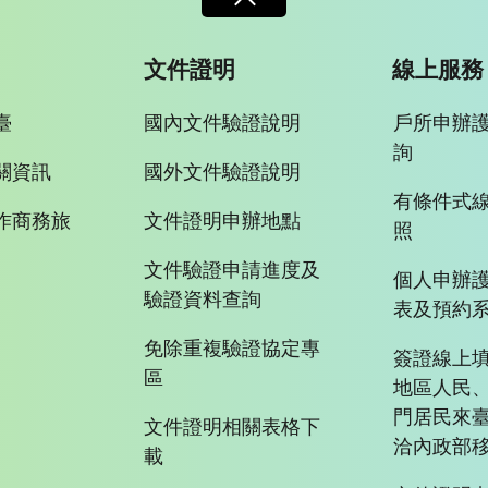
文件證明
線上服務
臺
國內文件驗證說明
戶所申辦
詢
關資訊
國外文件驗證說明
有條件式
作商務旅
文件證明申辦地點
照
文件驗證申請進度及
個人申辦
驗證資料查詢
表及預約
免除重複驗證協定專
簽證線上填
區
地區人民
門居民來
文件證明相關表格下
洽內政部移
載