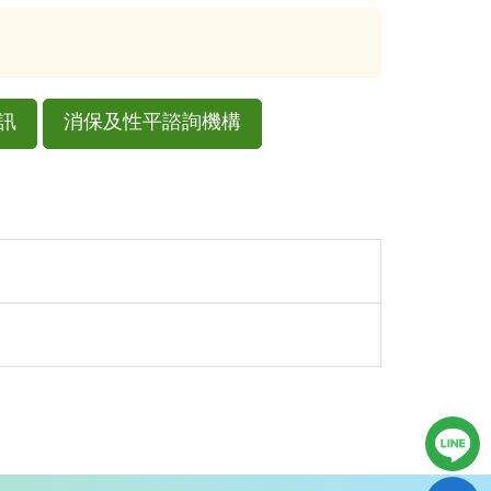
訊
消保及性平諮詢機構