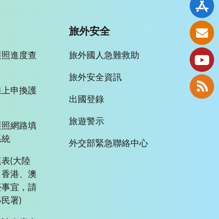
旅外安全
護照進度查
旅外國人急難救助
旅外安全資訊
線上申換護
出國登錄
旅遊警示
護照網路填
系統
外交部緊急聯絡中心
表(大陸
、香港、澳
臺事宜，請
民署)