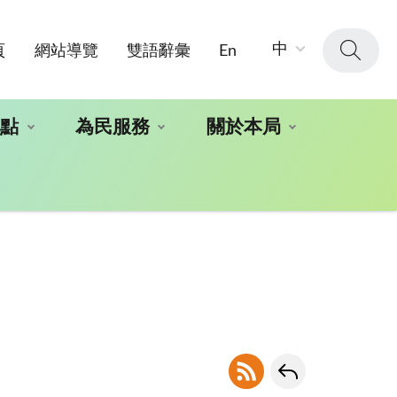
字
中
頁
網站導覽
雙語辭彙
En
級
大
小：
地點
為民服務
關於本局