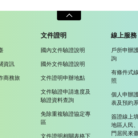
文件證明
線上服務
臺
國內文件驗證說明
戶所申辦
詢
關資訊
國外文件驗證說明
有條件式
作商務旅
文件證明申辦地點
照
文件驗證申請進度及
個人申辦
驗證資料查詢
表及預約
免除重複驗證協定專
簽證線上填
區
地區人民
門居民來
文件證明相關表格下