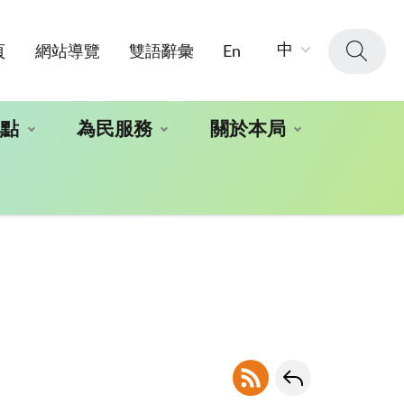
字
中
頁
網站導覽
雙語辭彙
En
級
大
小：
地點
為民服務
關於本局