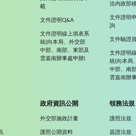
洽內政部移
載
文件證明
文件證明Q&A
詢
文件證明線上填表系
文件驗證
統(向本局、外交部
中部、南部、東部及
文件證明
雲嘉南辦事處申辦)
統(向本局
中部、南
雲嘉南辦事
政府資訊公開
領務法規
外交部施政計畫
護照法規
訊
護照公開資料
簽證法規