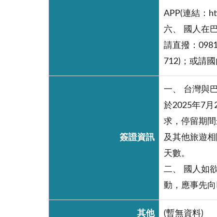
APP(連結：ht
六、 國人在巴
請直撥：0981
712)；或請
一、 台灣與巴拉圭政
於2025年
求，停留期間
簽證資訊
及其他旅遊相
天數。
二、 國人如
動，應事先向
其他
(暫無資料)