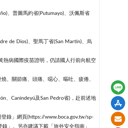
iño)、普圖馬約省(Putumayo)、沃佩斯省
 de Dios)、聖馬丁省(San Martin)、烏
需黃熱病國際疫苗證明，仍請國人行前向航空
發燒、關節痛、頭痛、噁心、嘔吐、疲倦、
Canindeyú及San Pedro省)，赴前述地
tps://www.boca.gov.tw/sp-
) 完成「出國登錄」。另亦建議下載「旅外安全指南」