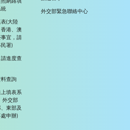
護照網路填
系統
外交部緊急聯絡中心
表(大陸
、香港、澳
臺事宜，請
民署)
申請進度查
資料查詢
線上填表系
、外交部
部、東部及
處申辦)