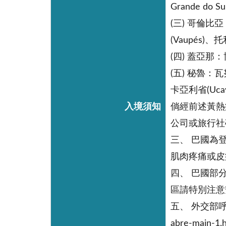
Grande do 
(三) 哥倫比亞
(Vaupés)、托
(四) 蓋亞那：博
(五) 秘魯：瓦努
卡亞利省(Ucay
入境須知
倘經前述黃熱
公司或旅行社
三、 巴國為
肌肉疼痛或皮
四、 巴國部分邊
區請特別注意
五、 外交部呼籲
abre-mai