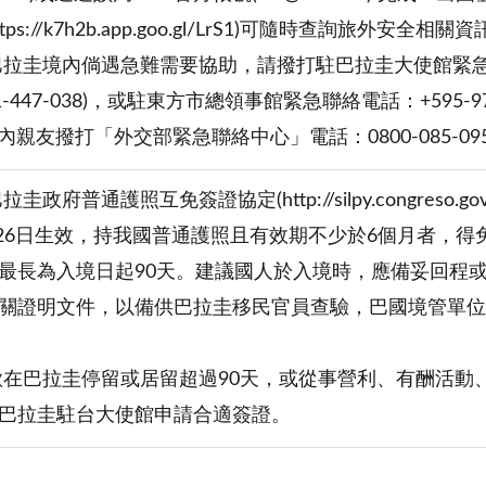
tps://k7h2b.app.goo.gl/LrS1)可隨時查詢旅外安全相關
拉圭境內倘遇急難需要協助，請撥打駐巴拉圭大使館緊急聯絡電話：
-447-038)，或駐東方市總領事館緊急聯絡電話：+595-973-
國內親友撥打「外交部緊急聯絡中心」電話：0800-085-
府普通護照互免簽證協定(http://silpy.congreso.gov.py/w
7月26日生效，持我國普通護照且有效期不少於6個月者，
最長為入境日起90天。建議國人於入境時，應備妥回程
關證明文件，以備供巴拉圭移民官員查驗，巴國境管單位
欲在巴拉圭停留或居留超過90天，或從事營利、有酬活動
巴拉圭駐台大使館申請合適簽證。