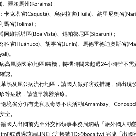
Sul)、羅賴馬州(Roraima)；
：卡克塔省(Caquetá)、烏伊拉省(Huila)、納里尼奧省(Nar
利馬省(Tolima)；
阿維斯塔區(Boa Vista)、錫帕魯尼區(Siparuni)；
科省(Huánuco)、胡寧省(Junín)、馬德雷德迪奧斯省(Madre
ali)。
病高風險國家(地區)轉機，轉機時間未超過24小時雖不
確認。
登革熱及屈公病流行地區，請國人做好防蚊措施，倘出現
疹等症狀，請儘早就醫治療。
境省分仍有走私販毒等不法活動(Amambay、Concepción、
安全。
國人出國前先至外交部領事事務局網站「旅外國人動態登錄」網頁(ht
n-1.html)或透過該局LINE官方帳號(ID:@boca.tw