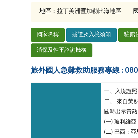
地區：拉丁美洲暨加勒比海地區
國
國家名稱
簽證及入境須知
駐館
消保及性平諮詢機構
旅外國人急難救助服務專線 : 0800-
一、入境證照
二、 來自黃
國時出示黃熱
(一) 玻利維亞：
(二) 巴西：亞馬