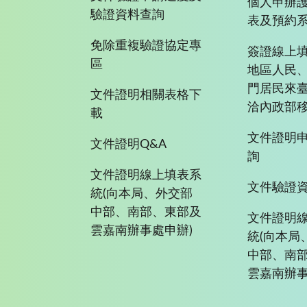
個人申辦
驗證資料查詢
表及預約
免除重複驗證協定專
簽證線上填
區
地區人民
門居民來
文件證明相關表格下
洽內政部移
載
文件證明
文件證明Q&A
詢
文件證明線上填表系
文件驗證
統(向本局、外交部
中部、南部、東部及
文件證明
雲嘉南辦事處申辦)
統(向本局
中部、南
雲嘉南辦事