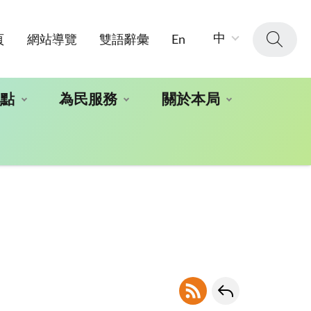
字
中
頁
網站導覽
雙語辭彙
En
級
大
小：
地點
為民服務
關於本局