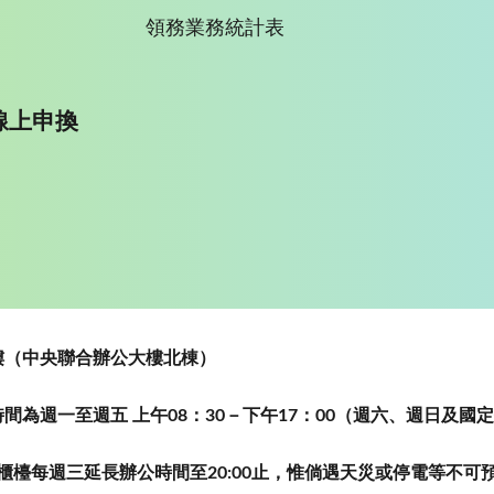
領務業務統計表
線上申換
~5樓（中央聯合辦公大樓北棟）
為週一至週五 上午08：30－下午17：00（週六、週日及國
櫃檯每週三延長辦公時間至20:00止，惟倘遇天災或停電等不可