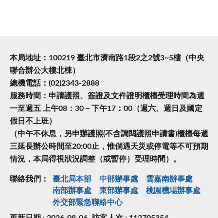
本局地址：100219 臺北市濟南路1段2之2號3~5樓（中央
聯合辦公大樓北棟）
總機電話：(02)2343-2888
服務時間：申請護照、簽證及文件證明櫃檯受理時間為週
一至週五 上午08：30－下午17：00（週六、週日及國定
假日不上班）
（中午不休息，另申辦護照(不含調閱護照申請書)櫃檯每週
三延長辦公時間至20:00止，惟倘遇天災或停電等不可預期
情況，本局得視狀況調整（或暫停）受理時間）。
聯絡我們：
臺北局本部
中部辦事處
雲嘉南辦事處
南部辦事處
東部辦事處
桃園機場辦事處
外交部緊急聯絡中⼼
更新日期 : 2026-08-06
訪客人次 : 112705354