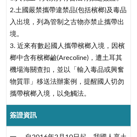
2.土國嚴禁攜帶違禁品(包括檳榔)及毒品
入出境，列為管制之古物亦禁止攜帶出
境。
3. 近來有數起國人攜帶檳榔入境，因檳
榔中含有檳榔鹼(Arecoline)，遭土耳其
機場海關查扣，並以「輸入毒品或興奮
物質罪」移送法辦案例，提醒國人切勿
攜帶檳榔入境，以免觸法。
簽證資訊