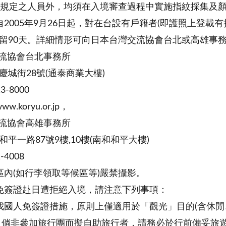
省所規定之人員外，均須在入境審查過程中實施指紋採集及
自2005年9月26日起，對在台設有戶籍者(即護照上登載
留90天。詳細情形可向日本台灣交流協會台北或高雄事
交流協會台北事務所
慶城街28號(通泰商業大樓)
3-8000
www.koryu.or.jp，
交流協會高雄事務所
平一路87號9樓,10樓(南和和平大樓)
-4008
區內(如行李領取等候區等)嚴禁攝影。
免簽證赴日遭拒絕入境，請注意下列事項：
我國人免簽證措施，原則上僅適用於「觀光」目的(含休
。倘非參加旅行團而擬自助旅行者，請務必於行前備妥旅