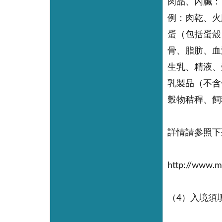
肉品、內臟：
例：肉乾、火
蛋（包括蛋殼
骨、脂肪、血
生乳、精液、
乳製品（不含
穀物秸稈、飼
詳情請參照下
http://www.m
（4）入境須