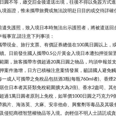
日圓不等，繳交罰金後遣送出境，往後不得以免簽方式進
入境簽證，惟未攜帶旅費或無法說明赴日目的或交待詳確
前遺失護照，致入境日本時無法出示護照者，將被遣送回
申報事宜,請注意下列事項：
攜帶現金、旅行支票、有價証券總值在100萬日圓以上，
續。日前發生國人攜帶0.5公斤黃金入境日本遭扣押並留
範圍，旅客攜帶市價超過20萬日圓之物品，均須申報並
押案件激增，日方已積極注意案情發展，籲請國人避免觸
一成人可攜帶之免稅品包括酒3瓶(每瓶760ml者)、香煙2
居住日本者其菸類免稅範圍擴大為2倍)、香水2盎司、其
超過1萬日圓者原則上免稅，如單價1000日圓之巧克力9個
帶鴉片、海洛英、大麻、安非他命、興奮劑等毒品及其吸
及侵犯商標智慧權物品等入境。勿輕信不明人士請託或貪