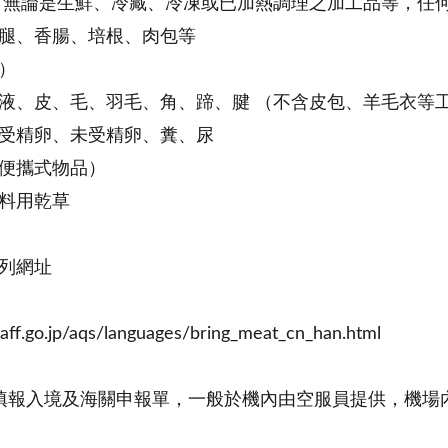
 無論是生鮮、冷藏、冷凍或已加熱調理之加工品等，任
腿、香腸、培根、肉包等
）
液、皮、毛、羽毛、角、蹄、腱 （不含皮包、羊毛衣等
受精卵、未受精卵、糞、尿
便攜式物品）
料用乾草
列網址
aff.go.jp/aqs/languages/bring_meat_cn_han.html
填報入境及海關申報單，一般於機內由空服員提供，機場