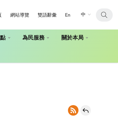
字
中
頁
網站導覽
雙語辭彙
En
級
大
小：
地點
為民服務
關於本局