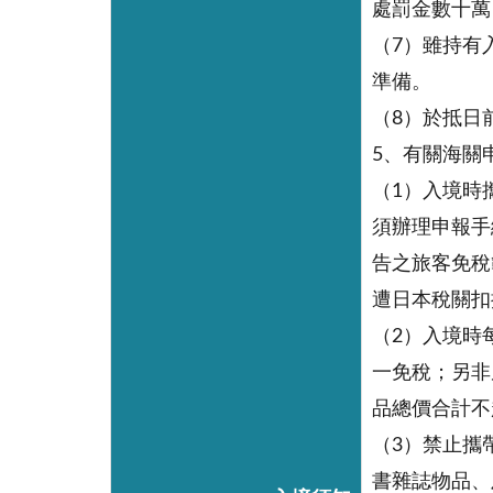
處罰金數十萬
（7）雖持有
準備。
（8）於抵日
5、有關海關
（1）入境時
須辦理申報手
告之旅客免稅
遭日本稅關扣
（2）入境時每
一免稅；另非
品總價合計不
（3）禁止攜
書雜誌物品、