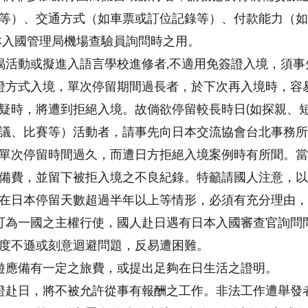
等）、交通方式（如車票或訂位記錄等）、付款能力（如
本入國管理局機場查驗員詢問時之用。
揭活動或擬進入語言學校進修者,不適用免簽證入境，須
證方式入境，單次停留期間過長者，於下次再入境時，容
疑時，將遭到拒絕入境。故倘欲停留較長時日(如探親、
議、比賽等）活動者，請事先向日本交流協會台北事務所
單次停留時間過久，而遭日方拒絕入境案例時有所聞。當
備費，並留下被拒入境之不良紀錄。特籲請國人注意，以
在日本停留天數超過半年以上等情形，必須有充分理由，
可為一國之主權行使，國人赴日遇有日本入國審查官詢問
度不遜或刻意迴避問題，反易遭困難。
遊應備有一定之旅費，或提出足夠在日生活之證明。
證赴日，將不被允許從事有報酬之工作。非法工作遭舉發