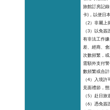
旅館訂房記錄
卡)，以便日
（2）非屬上
（3）以免簽
有非法工作嫌
差、經商、會
次數頻繁，或
需額外支付警
數頻繁或合計
（4）入境許
見面禮節，態
（5）赴日旅
（6）憑免簽