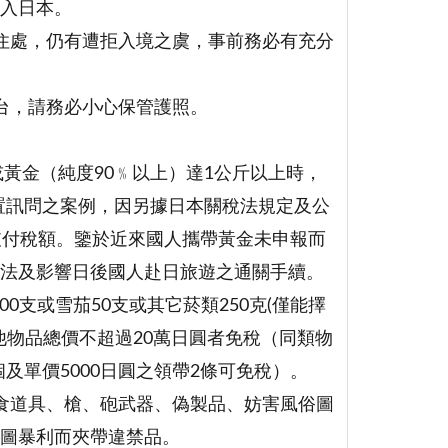
入日本。
住處，仍有遭拒入境之虞，事前務必有充分
台，請務必小心保管護照。
或黃金（純度90﹪以上）達1公斤以上時，
置訊問之案例，因另據日本關稅法規定及公
支付稅額。鑒於近來國人攜帶黃金未申報而
法及影響日後國人赴日旅遊之通關手續。
00支或雪茄50支或其它菸類250克(僅能擇
他物品總價不超過20萬日圓者免稅（同類物
及單價5000日圓之領帶2條可免稅）。
食道具、槍、砲武器、偽製品、妨害風俗圖
圖暴利而夾帶違禁品。