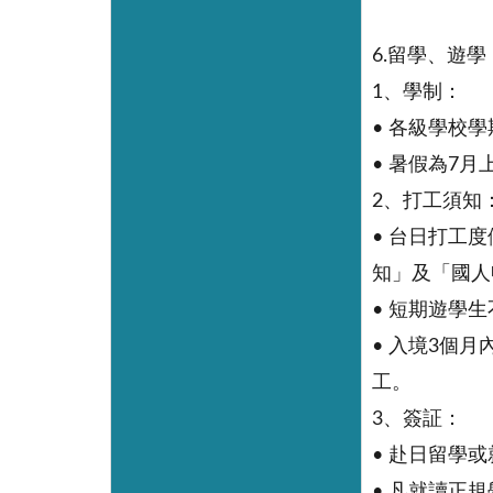
6.留學、遊學
1、學制：
• 各級學校
• 暑假為7
2、打工須知
• 台日打工
知」及「國人
• 短期遊學
• 入境3個
工。
3、簽証：
• 赴日留學
• 凡就讀正