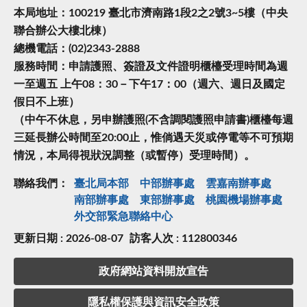
本局地址：100219 臺北市濟南路1段2之2號3~5樓（中央
聯合辦公大樓北棟）
總機電話：(02)2343-2888
服務時間：申請護照、簽證及文件證明櫃檯受理時間為週
一至週五 上午08：30－下午17：00（週六、週日及國定
假日不上班）
（中午不休息，另申辦護照(不含調閱護照申請書)櫃檯每週
三延長辦公時間至20:00止，惟倘遇天災或停電等不可預期
情況，本局得視狀況調整（或暫停）受理時間）。
聯絡我們：
臺北局本部
中部辦事處
雲嘉南辦事處
南部辦事處
東部辦事處
桃園機場辦事處
外交部緊急聯絡中⼼
更新日期 : 2026-08-07
訪客人次 : 112800346
政府網站資料開放宣告
隱私權保護與資訊安全政策