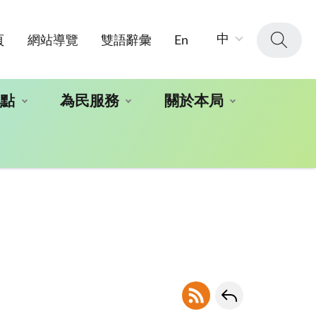
字
中
頁
網站導覽
雙語辭彙
En
級
大
小：
地點
為民服務
關於本局