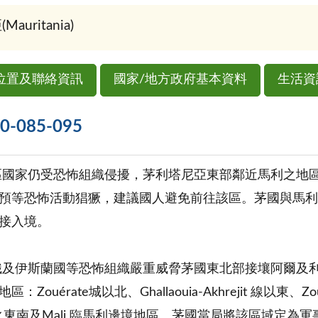
uritania)
位置及聯絡資訊
國家/地方政府基本資料
生活資
085-095
區國家仍受恐怖組織侵擾，茅利塔尼亞東部鄰近馬利之地
預等恐怖活動猖獗，建議國人避免前往該區。茅國與馬利
接入境。
織及伊斯蘭國等恐怖組織嚴重威脅茅國東北部接壤阿爾及
ouérate城以北、Ghallaouia-Akhrejit 線以東、Zouéra
a 線之東南及Mali 臨馬利邊境地區。茅國當局將該區域