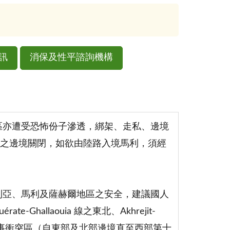
訊
消保及性平諮詢機構
區亦遭受恐怖份子滲透，綁架、走私、邊境
之邊境關閉，如欲由陸路入境馬利，須經
利亞、馬利及薩赫爾地區之安全，建議國人
te-Ghallaouia 線之東北、Akhrejit-
定為軍事衝突區（自東部及北部邊境直至西部第十