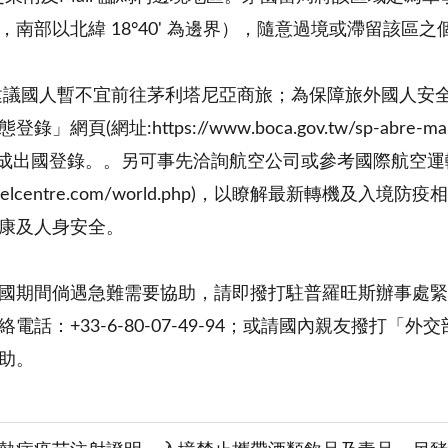
，南部以北緯 18°40' 為邊界），隨意過境或滯留該區
建議國人暫不宜前往茅利塔尼亞商旅；為保障旅外國人安
」網頁(網址:https://www.boca.gov.tw/sp-abre-ma
tw) 完成出國登錄。。另可事先洽詢航空公司或參考國際航空
atravelcentre.com/world.php)，以瞭解最新轉
康及人身安全。
期間倘遇急難需要協助，請即撥打駐普羅旺斯辦事處緊急聯絡電話
電話：+33-6-80-07-49-94；或請國內親友撥打「外交
助。