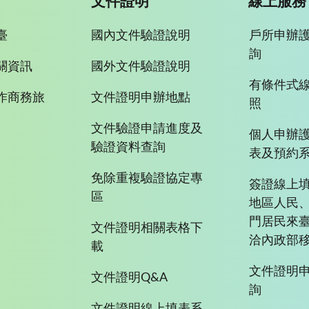
文件證明
線上服務
臺
國內文件驗證說明
戶所申辦
詢
關資訊
國外文件驗證說明
有條件式
作商務旅
文件證明申辦地點
照
文件驗證申請進度及
個人申辦
驗證資料查詢
表及預約
免除重複驗證協定專
簽證線上填
區
地區人民
門居民來
文件證明相關表格下
洽內政部移
載
文件證明
文件證明Q&A
詢
文件證明線上填表系