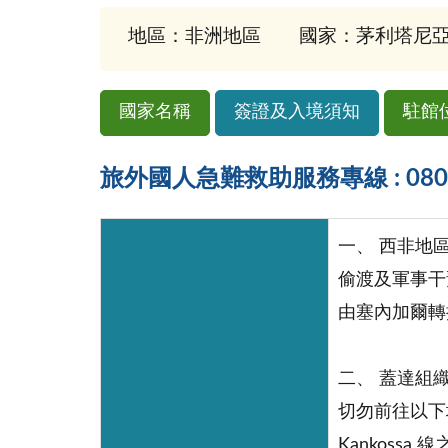
地區：非洲地區
國家：茅利塔尼亞(Ma
國家名稱
簽證及入境須知
駐館
旅外國人急難救助服務專線 : 0800-
一、 西非地
偷渡及軍事干
由塞內加爾轉
二、 蓋達組
切勿前往以下地區：Z
Kankoss