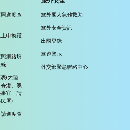
旅外安全
護照進度查
旅外國人急難救助
旅外安全資訊
線上申換護
出國登錄
旅遊警示
護照網路填
系統
外交部緊急聯絡中心
表(大陸
、香港、澳
臺事宜，請
民署)
申請進度查