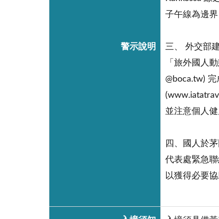
子午線為邊界
警示說明
三、 外交部
「旅外國人動態登錄
@boca.
(www.iat
並注意個人健
四、國人於茅國
代表處緊急聯絡
以獲得必要協