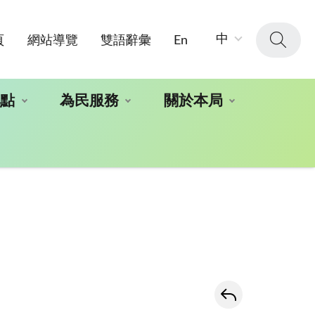
字
中
頁
網站導覽
雙語辭彙
En
級
大
小：
地點
為民服務
關於本局