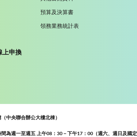
預算及決算書
領務業務統計表
線上申換
~5樓（中央聯合辦公大樓北棟）
為週一至週五 上午08：30－下午17：00（週六、週日及國