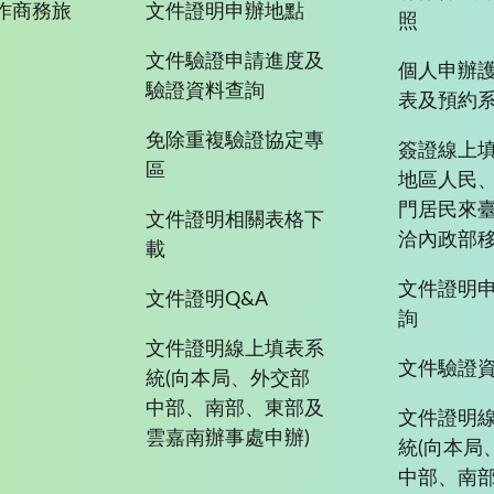
作商務旅
文件證明申辦地點
照
文件驗證申請進度及
個人申辦
驗證資料查詢
表及預約
免除重複驗證協定專
簽證線上填
區
地區人民
門居民來
文件證明相關表格下
洽內政部移
載
文件證明
文件證明Q&A
詢
文件證明線上填表系
文件驗證
統(向本局、外交部
中部、南部、東部及
文件證明
雲嘉南辦事處申辦)
統(向本局
中部、南