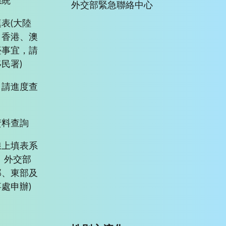
系統
外交部緊急聯絡中心
表(大陸
、香港、澳
臺事宜，請
民署)
申請進度查
資料查詢
線上填表系
、外交部
部、東部及
處申辦)