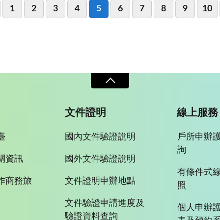
1
2
3
4
5
6
7
8
9
10
文件證明
線上服務
臺
國內文件驗證說明
戶所申辦
詢
關資訊
國外文件驗證說明
有條件式
作商務旅
文件證明申辦地點
照
文件驗證申請進度及
個人申辦
驗證資料查詢