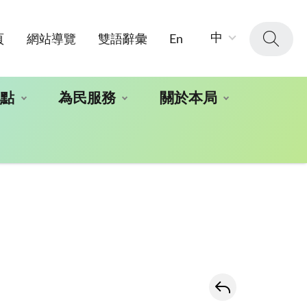
字
中
頁
網站導覽
雙語辭彙
En
級
大
小：
地點
為民服務
關於本局