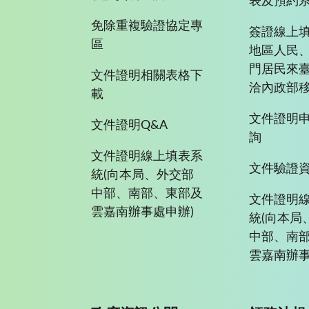
表及預約
免除重複驗證協定專
簽證線上填
區
地區人民
門居民來
文件證明相關表格下
洽內政部移
載
文件證明
文件證明Q&A
詢
文件證明線上填表系
文件驗證
統(向本局、外交部
中部、南部、東部及
文件證明
雲嘉南辦事處申辦)
統(向本局
中部、南
雲嘉南辦事