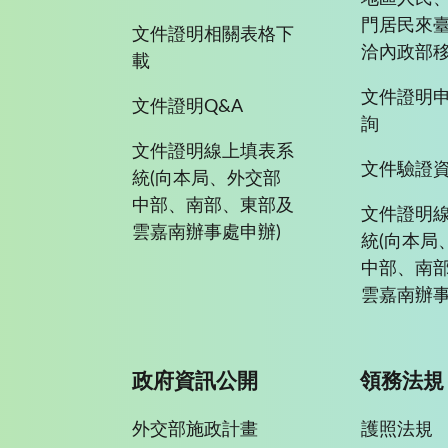
門居民來
文件證明相關表格下
洽內政部移
載
文件證明
文件證明Q&A
詢
文件證明線上填表系
文件驗證
統(向本局、外交部
中部、南部、東部及
文件證明
雲嘉南辦事處申辦)
統(向本局
中部、南
雲嘉南辦事
政府資訊公開
領務法規
外交部施政計畫
護照法規