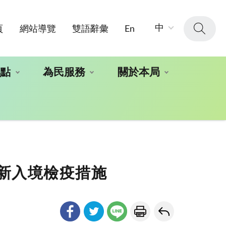
字
中
頁
網站導覽
雙語辭彙
En
級
大
小：
地點
為民服務
關於本局
新入境檢疫措施