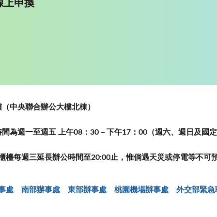
線上申換
~5樓（中央聯合辦公大樓北棟）
為週一至週五 上午08：30－下午17：00（週六、週日及國
櫃檯每週三延長辦公時間至20:00止，惟倘遇天災或停電等不可
事處
南部辦事處
東部辦事處
桃園機場辦事處
外交部緊急