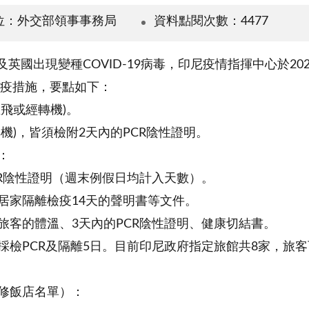
位：外交部領事事務局
資料點閱次數：4477
國出現變種COVID-19病毒，印尼疫情指揮中心於202
入境檢疫措施，要點如下：
直飛或經轉機)。
轉機)，皆須檢附2天內的PCR陰性證明。
：
CR陰性證明（週末例假日均計入天數）。
居家隔離檢疫14天的聲明書等文件。
旅客的體溫、3天內的PCR陰性證明、健康切結書。
採檢PCR及隔離5日。目前印尼政府指定旅館共8家，旅
增修飯店名單）：