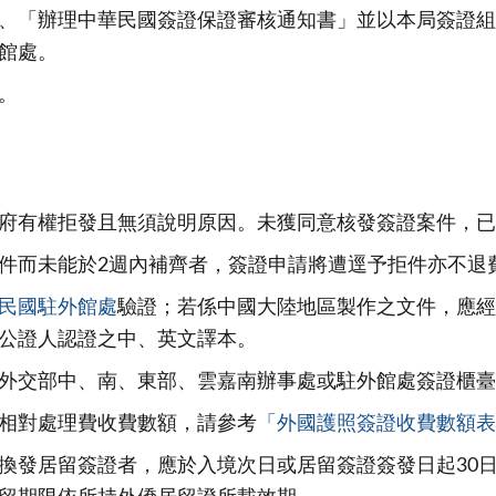
、「辦理中華民國簽證保證審核通知書」並以本局簽證組
館處。
。
府有權拒發且無須說明原因。未獲同意核發簽證案件，已
件而未能於2週內補齊者，簽證申請將遭逕予拒件亦不退
民國駐外館處
驗證；若係中國大陸地區製作之文件，應經
公證人認證之中、英文譯本。
外交部中、南、東部、雲嘉南辦事處或駐外館處簽證櫃臺
相對處理費收費數額，請參考
「外國護照簽證收費數額表
換發居留簽證者，應於入境次日或居留簽證簽發日起30