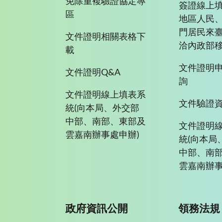
免除重複驗證協定專
簽證線上填
區
地區人民
門居民來
文件證明相關表格下
洽內政部移
載
文件證明
文件證明Q&A
詢
文件證明線上填表系
文件驗證
統(向本局、外交部
中部、南部、東部及
文件證明
雲嘉南辦事處申辦)
統(向本局
中部、南
雲嘉南辦事
政府資訊公開
領務法規