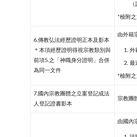
（
*檢附
由外籍
6.傳教弘法經歷證明正本及影本
＊本項經歷證明得視宗教類別與
外
前項5.之「神職身分證明」合併
最
為同一文件
*檢附
7.國內宗教團體之立案登記或法
宗教團
人登記證書影本
由國內