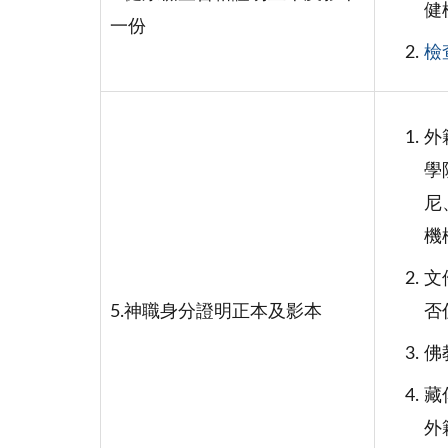
健
一份
檢
外
學
尼
機
文
5.神職身分證明正本及影本
否
佛
藏
外