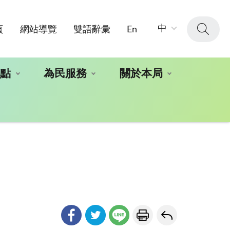
字
中
頁
網站導覽
雙語辭彙
En
級
大
小：
地點
為民服務
關於本局