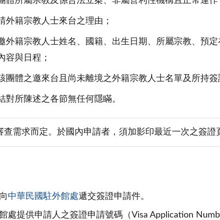
團體所屬宗教及係合法立案、非屬營利性機構且正常運作
請外籍宗教人士來台之理由；
邀外籍宗教人士姓名、國籍、出生日期、所屬宗教、預定
內容與日程；
該團體之邀來台且尚未離境之外籍宗教人士名單及所持簽
結對所陳述之各節無任何隱瞞。
審查需求而定。於國內申請者，須加影印最近一次之簽證
向
中華民國駐外館處
遞交簽證申請件。
供申請人之簽證申請號碼（Visa Application N