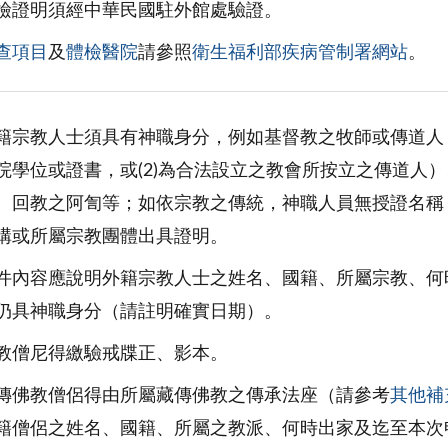
檢證明須經中華民國駐外館處驗證。
查項目
及
體檢醫院
請參照
衛生福利部疾病管制署網站
。
籍宗教人士須具有神職身分，例如基督教之牧師或傳道人（
院學位或證書，或(2)為合法設立之教會所按立之傳道人
、回教之阿訇等；如依宗教之傳統，神職人員無授證名稱
構或所屬宗教團體出具證明。
件內容應說明外籍宗教人士之姓名、國籍、所屬宗教、何
仍具神職身分（請註明確實日期）。
教僧尼得繳驗戒牒正、影本。
傳佛教僧侶得由所屬藏傳佛教之傳承法座（請參考
其他補
籍僧侶之姓名、國籍、所屬之教派、何時出家及迄至本次申