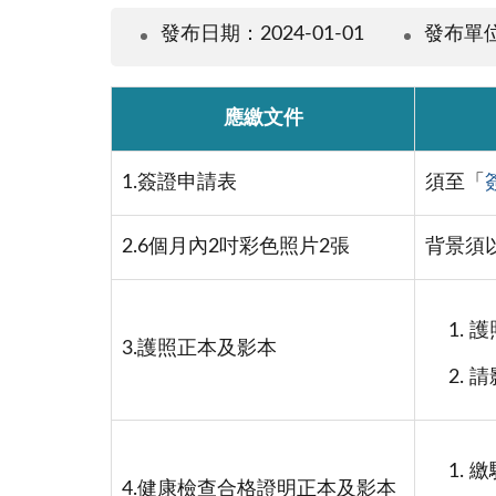
發布日期：2024-01-01
發布單
應繳文件
1.簽證申請表
須至「
2.6個月內2吋彩色照片2張
背景須
護
3.護照正本及影本
請
繳
4.健康檢查合格證明正本及影本