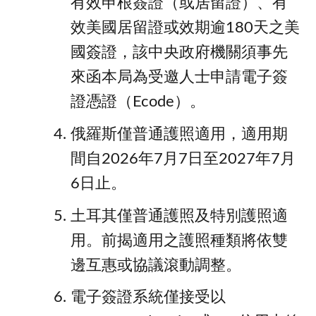
有效申根簽證（或居留證）、有
效美國居留證或效期逾180天之美
國簽證，該中央政府機關須事先
來函本局為受邀⼈⼠申請電⼦簽
證憑證（Ecode）。
俄羅斯僅普通護照適⽤，適⽤期
間⾃2026年7⽉7⽇⾄2027年7⽉
6⽇⽌。
⼟⽿其僅普通護照及特別護照適
⽤。前揭適⽤之護照種類將依雙
邊互惠或協議滾動調整。
電子簽證系統僅接受以