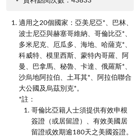
資料點閱次數：43833
適⽤之20個國家：亞美尼亞*、巴林、
波士尼亞與赫塞哥維納、哥倫比亞*、
多米尼克、厄瓜多、海地、哈薩克*、
科威特、模里西斯、蒙特內哥羅、阿
曼、巴拿馬、秘魯、卡達、俄羅斯*、
沙烏地阿拉伯、土耳其*、阿拉伯聯合
大公國及烏茲別克*。
*註：
哥倫比亞籍人士須提供有效申根
簽證（或居留證）、有效美國居
留證或效期逾180天之美國簽證。