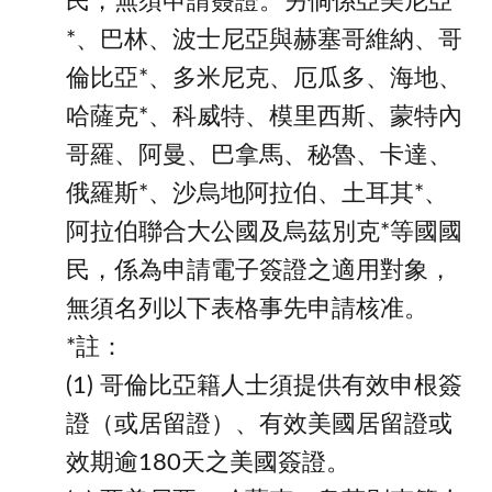
⺠，無須申請簽證。另倘係亞美尼亞
*、巴林、波士尼亞與赫塞哥維納、哥
倫比亞*、多米尼克、厄瓜多、海地、
哈薩克*、科威特、模里西斯、蒙特內
哥羅、阿曼、巴拿馬、秘魯、卡達、
俄羅斯*、沙烏地阿拉伯、土耳其*、
阿拉伯聯合大公國及烏茲別克*等國國
民，係為申請電子簽證之適用對象，
無須名列以下表格事先申請核准。
*註：
(1) 哥倫比亞籍人士須提供有效申根簽
證（或居留證）、有效美國居留證或
效期逾180天之美國簽證。