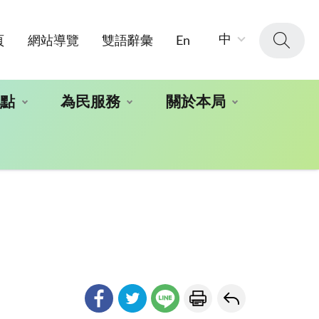
字
中
頁
網站導覽
雙語辭彙
En
級
大
小：
地點
為民服務
關於本局