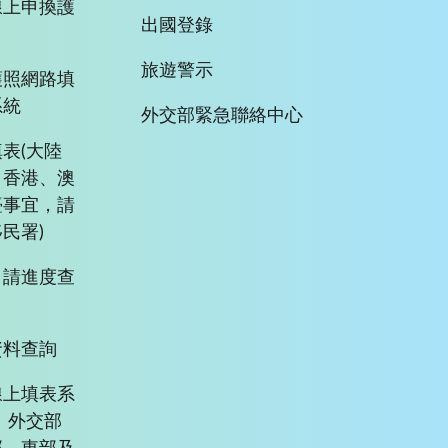
線上申換護
出國登錄
旅遊警示
護照網路填
系統
外交部緊急聯絡中心
表(大陸
、香港、澳
臺事宜，請
民署)
申請進度查
資料查詢
線上填表系
、外交部