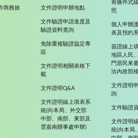
有條件式
作商務旅
文件證明申辦地點
照
文件驗證申請進度及
個人申辦
驗證資料查詢
表及預約
免除重複驗證協定專
簽證線上填
區
地區人民
門居民來
文件證明相關表格下
洽內政部移
載
文件證明
文件證明Q&A
詢
文件證明線上填表系
文件驗證
統(向本局、外交部
中部、南部、東部及
文件證明
雲嘉南辦事處申辦)
統(向本局