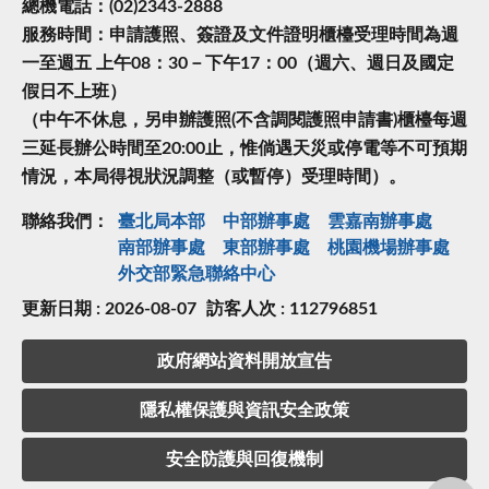
總機電話：(02)2343-2888
服務時間：申請護照、簽證及文件證明櫃檯受理時間為週
一至週五 上午08：30－下午17：00（週六、週日及國定
假日不上班）
（中午不休息，另申辦護照(不含調閱護照申請書)櫃檯每週
三延長辦公時間至20:00止，惟倘遇天災或停電等不可預期
情況，本局得視狀況調整（或暫停）受理時間）。
聯絡我們：
臺北局本部
中部辦事處
雲嘉南辦事處
南部辦事處
東部辦事處
桃園機場辦事處
外交部緊急聯絡中⼼
更新日期 : 2026-08-07
訪客人次 : 112796851
政府網站資料開放宣告
隱私權保護與資訊安全政策
安全防護與回復機制