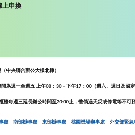
線上申換
~5樓（中央聯合辦公大樓北棟）
為週一至週五 上午08：30－下午17：00（週六、週日及國
櫃檯每週三延長辦公時間至20:00止，惟倘遇天災或停電等不可
事處
南部辦事處
東部辦事處
桃園機場辦事處
外交部緊急