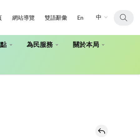
字
中
頁
網站導覽
雙語辭彙
En
級
大
小：
地點
為民服務
關於本局