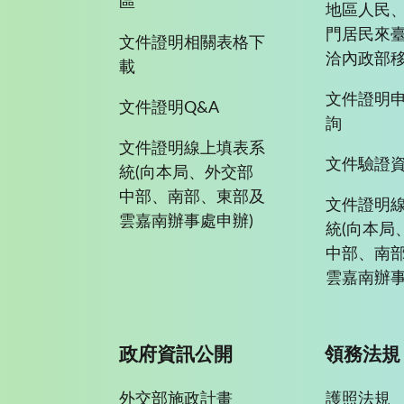
區
地區人民
門居民來
文件證明相關表格下
洽內政部移
載
文件證明
文件證明Q&A
詢
文件證明線上填表系
文件驗證
統(向本局、外交部
中部、南部、東部及
文件證明
雲嘉南辦事處申辦)
統(向本局
中部、南
雲嘉南辦事
政府資訊公開
領務法規
外交部施政計畫
護照法規