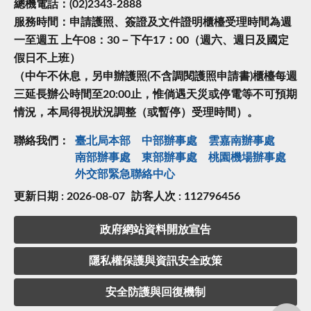
總機電話：(02)2343-2888
服務時間：申請護照、簽證及文件證明櫃檯受理時間為週
一至週五 上午08：30－下午17：00（週六、週日及國定
假日不上班）
（中午不休息，另申辦護照(不含調閱護照申請書)櫃檯每週
三延長辦公時間至20:00止，惟倘遇天災或停電等不可預期
情況，本局得視狀況調整（或暫停）受理時間）。
聯絡我們：
臺北局本部
中部辦事處
雲嘉南辦事處
南部辦事處
東部辦事處
桃園機場辦事處
外交部緊急聯絡中⼼
更新日期 : 2026-08-07
訪客人次 : 112796456
政府網站資料開放宣告
隱私權保護與資訊安全政策
安全防護與回復機制