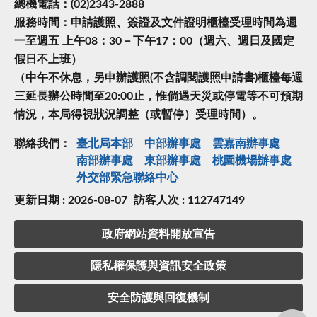
總機電話：(02)2343-2888
服務時間：申請護照、簽證及文件證明櫃檯受理時間為週
一至週五 上午08：30－下午17：00（週六、週日及國定
假日不上班）
（中午不休息，另申辦護照(不含調閱護照申請書)櫃檯每週
三延長辦公時間至20:00止，惟倘遇天災或停電等不可預期
情況，本局得視狀況調整（或暫停）受理時間）。
聯絡我們：
臺北局本部
中部辦事處
雲嘉南辦事處
南部辦事處
東部辦事處
桃園機場辦事處
外交部緊急聯絡中⼼
更新日期 : 2026-08-07
訪客人次 : 112747149
政府網站資料開放宣告
隱私權保護與資訊安全政策
安全防護與回復機制