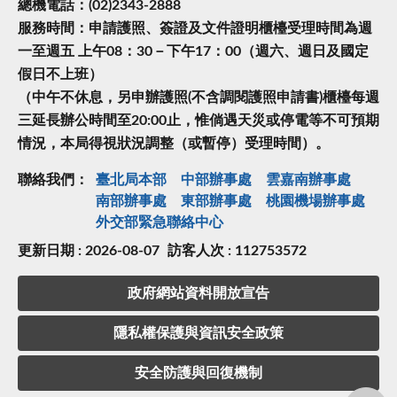
總機電話：(02)2343-2888
服務時間：申請護照、簽證及文件證明櫃檯受理時間為週
一至週五 上午08：30－下午17：00（週六、週日及國定
假日不上班）
（中午不休息，另申辦護照(不含調閱護照申請書)櫃檯每週
三延長辦公時間至20:00止，惟倘遇天災或停電等不可預期
情況，本局得視狀況調整（或暫停）受理時間）。
聯絡我們：
臺北局本部
中部辦事處
雲嘉南辦事處
南部辦事處
東部辦事處
桃園機場辦事處
外交部緊急聯絡中⼼
更新日期 : 2026-08-07
訪客人次 : 112753572
政府網站資料開放宣告
隱私權保護與資訊安全政策
安全防護與回復機制