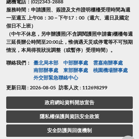
總機電話：(02)2343-2888
服務時間：申請護照、簽證及文件證明櫃檯受理時間為週
一至週五 上午08：30－下午17：00（週六、週日及國定
假日不上班）
（中午不休息，另申辦護照(不含調閱護照申請書)櫃檯每週
三延長辦公時間至20:00止，惟倘遇天災或停電等不可預期
情況，本局得視狀況調整（或暫停）受理時間）。
聯絡我們：
臺北局本部
中部辦事處
雲嘉南辦事處
南部辦事處
東部辦事處
桃園機場辦事處
外交部緊急聯絡中⼼
更新日期 : 2026-08-05
訪客人次 : 112698299
政府網站資料開放宣告
隱私權保護與資訊安全政策
安全防護與回復機制