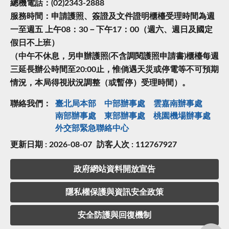
總機電話：(02)2343-2888
服務時間：申請護照、簽證及文件證明櫃檯受理時間為週
一至週五 上午08：30－下午17：00（週六、週日及國定
假日不上班）
（中午不休息，另申辦護照(不含調閱護照申請書)櫃檯每週
三延長辦公時間至20:00止，惟倘遇天災或停電等不可預期
情況，本局得視狀況調整（或暫停）受理時間）。
聯絡我們：
臺北局本部
中部辦事處
雲嘉南辦事處
南部辦事處
東部辦事處
桃園機場辦事處
外交部緊急聯絡中⼼
更新日期 : 2026-08-07
訪客人次 : 112767927
政府網站資料開放宣告
隱私權保護與資訊安全政策
安全防護與回復機制