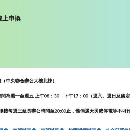
線上申換
~5樓（中央聯合辦公大樓北棟）
為週一至週五 上午08：30－下午17：00（週六、週日及國
櫃檯每週三延長辦公時間至20:00止，惟倘遇天災或停電等不可