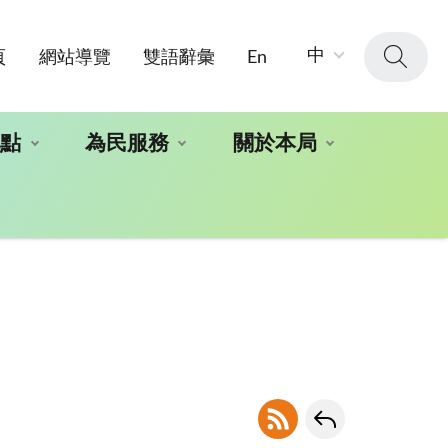
字
中
頁
網站導覽
雙語辭彙
En
級
大
小：
地點
為民服務
關於本局