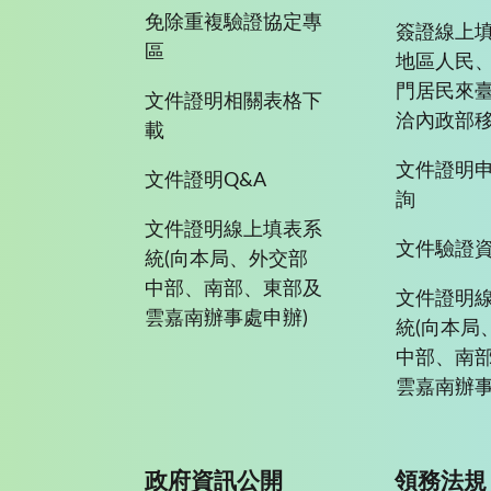
免除重複驗證協定專
簽證線上填
區
地區人民
門居民來
文件證明相關表格下
洽內政部移
載
文件證明
文件證明Q&A
詢
文件證明線上填表系
文件驗證
統(向本局、外交部
中部、南部、東部及
文件證明
雲嘉南辦事處申辦)
統(向本局
中部、南
雲嘉南辦事
政府資訊公開
領務法規