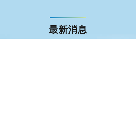
最新消息
簽證
文件證明
旅外安全資訊
事務局LINE官方帳號「出國登錄月月抽」抽獎活動得獎名
統盃黑客松
辦事處行政助理徵才公告