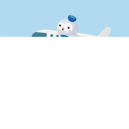
失物招領
其他
單