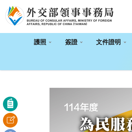
:::
護照
簽證
文件證明
:::