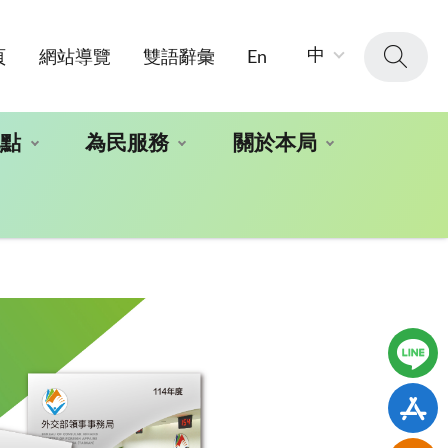
字
中
頁
網站導覽
雙語辭彙
En
級
大
小：
地點
為民服務
關於本局