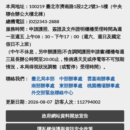
本局地址：100219 臺北市濟南路1段2之2號3~5樓（中央
聯合辦公大樓北棟）
總機電話：(02)2343-2888
服務時間：申請護照、簽證及文件證明櫃檯受理時間為週
一至週五 上午08：30－下午17：00（週六、週日及國定
假日不上班）
（中午不休息，另申辦護照(不含調閱護照申請書)櫃檯每週
三延長辦公時間至20:00止，惟倘遇天災或停電等不可預期
情況，本局得視狀況調整（或暫停）受理時間）。
聯絡我們：
臺北局本部
中部辦事處
雲嘉南辦事處
南部辦事處
東部辦事處
桃園機場辦事處
外交部緊急聯絡中⼼
更新日期 : 2026-08-07
訪客人次 : 112794002
政府網站資料開放宣告
隱私權保護與資訊安全政策