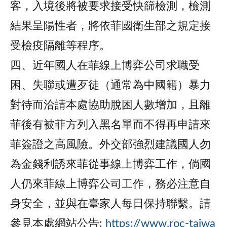
客，入境後將被要求接受快篩檢測，檢測
結果呈陽性者，將依菲國衛生部之規定接
受檢疫隔離等程序。
四、近年國人在菲線上博弈公司求職受
困、失聯或遭歹徒（通常為中國籍）暴力
對待而洽請本處協助脫困人數增加，且離
菲後有被菲方列入黑名單而不得再申請來
菲簽證之高風險。外交部強烈建議國人勿
為金錢利誘來菲從事線上博弈工作，倘國
人仍來菲線上博弈公司工作，務必注意自
身安全，並與在臺家人每日保持聯繫。請
參見本處網站公告:
https://www.roc-taiwa