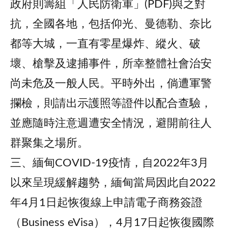
政府則籌組「人民防衛軍」(PDF)與之對
抗，全國各地，包括仰光、曼德勒、奈比
都等大城，一直有零星爆炸、縱火、破
壞、槍擊及逮捕事件，所幸整體社會治安
尚未危及一般人民。平時外出，倘遭軍警
攔檢，則請出示護照等證件以配合查驗，
並應隨時注意週遭安全情況，避開前往人
群聚集之場所。
三、緬甸COVID-19疫情，自2022年3月
以來呈現緩解趨勢，緬甸當局因此自2022
年4月1日起恢復線上申請電子商務簽證
（Business eVisa），4月17日起恢復國際