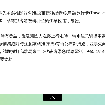
事先填寫相關資料(含疫苗接種紀錄)以申請旅行卡(Travell
者，該等旅客將被轉介至衛生單位進行複驗。
件時有發生，爰建議國人在路上行走時，特別注意騎機車
發前務必隨時注意該國(含東馬)有否公布新措施，並事先
即撥打我駐馬來西亞代表處緊急聯絡電話：+60-19-65
必要協助。