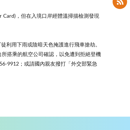
er Card)，但在入境口岸經體溫掃描檢測發現
歹徒利用下雨或陰暗天色掩護進行飛車搶劫。
向所搭乘的航空公司確認，以免遭到拒絕登機
6-9912；或請國內親友撥打「外交部緊急