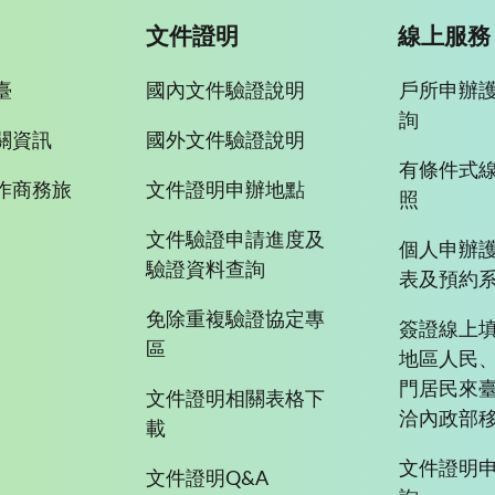
文件證明
線上服務
臺
國內文件驗證說明
戶所申辦
詢
關資訊
國外文件驗證說明
有條件式
作商務旅
文件證明申辦地點
照
文件驗證申請進度及
個人申辦
驗證資料查詢
表及預約
免除重複驗證協定專
簽證線上填
區
地區人民
門居民來
文件證明相關表格下
洽內政部移
載
文件證明
文件證明Q&A