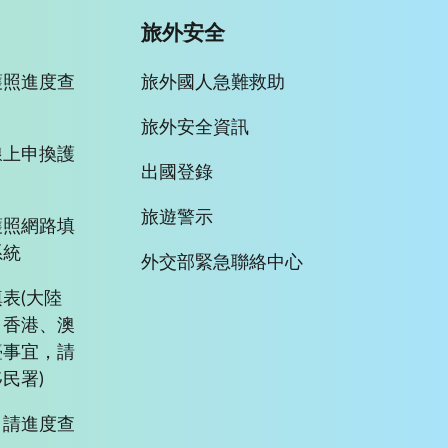
旅外安全
護照進度查
旅外國人急難救助
旅外安全資訊
線上申換護
出國登錄
旅遊警示
護照網路填
系統
外交部緊急聯絡中心
表(大陸
、香港、澳
臺事宜，請
民署)
申請進度查