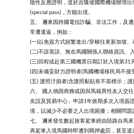
陰性反應證明，逕於吉隆坡國際機場辦理出
(special pass)，方能出境。
五、 邇來因跨國電信詐騙、非法工作，及
常遭遣返，例如：
(一)以免簽方式頻繁進出/穿梭往來新加坡
(二)不諳英語、無在馬國關係人聯絡資訊、
(三)回程或赴第三國機票日期訂於入境第31
(四)未備妥財力證明者(馬國機場移民局不接
(五) 護照汙損者(含護照黏貼有不當標示；
六、 國人倘因商務或因與馬籍異性友人交往
友誼及貿易中心」申請1年效期多次入境簽證(
境，以減少不必要之入出境困擾；相關問題請撥打友
七、 邇來發生數起旅客駕車經由陸路自馬
再駕車入境馬國時即遭到羈押處罰，甚至遣