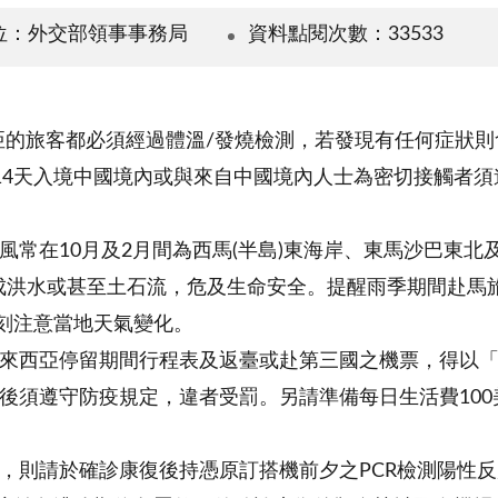
位：外交部領事事務局
資料點閱次數：33533
來西亞的旅客都必須經過體溫/發燒檢測，若發現有任何症
14天入境中國境內或與來自中國境內人士為密切接觸者須
風常在10月及2月間為西馬(半島)東海岸、東馬沙巴東
形成洪水或甚至土石流，危及生命安全。提醒雨季期間赴馬
刻注意當地天氣變化。
來西亞停留期間行程表及返臺或赴第三國之機票，得以「
後須遵守防疫規定，違者受罰。另請準備每日生活費100
，則請於確診康復後持憑原訂搭機前夕之PCR檢測陽性反應