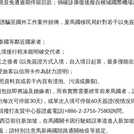
境並免遭逾期停留罰款；倘確診康復後擬自檳城國際機場
遭誘騙至國外工作案件頻傳，爰馬國移民局針對若干以免
、泰國等鄰近國家者；
入境後行程未能明確交代者；
天之後者 (以免簽證方式入境，自入境日起算，最多僅能在
受旅客以信用卡作為財力證明)；
護照資料頁或若干內頁有浸泡、污漬或撕裂)。
(包括即將論及婚嫁者)，而有實際需要經常前來馬國者，
每次可停留30天)，或單次入境可停留60天簽證(視情況
貿中心簽證處電話(+886-2-2716-7580)詢問。
來西亞前往新加坡，在馬國關卡因行駛錯誤車道進入新加
返；請特別注意馬新兩國陸路通關檢疫等規定。