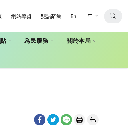
字
中
頁
網站導覽
雙語辭彙
En
級
大
小：
地點
為民服務
關於本局