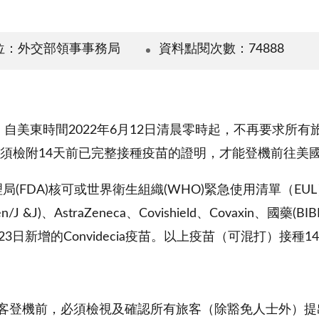
位：外交部領事事務局
資料點閱次數：74888
自美東時間2022年6月12日清晨零時起，不再要求所有旅
證明，但仍須檢附14天前已完整接種疫苗的證明，才能登機前往美
FDA)核可或世界衛生組織(WHO)緊急使用清單（EUL）之
J &J)、AstraZeneca、Covishield、Covaxin、國藥(BIB
022年5月23日新增的Convidecia疫苗。以上疫苗（可混打）
旅客登機前，必須檢視及確認所有旅客（除豁免人士外）提出