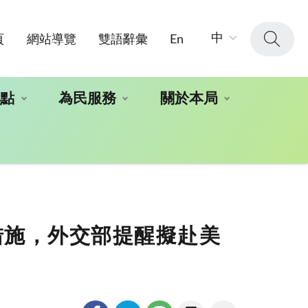
字
中
頁
網站導覽
雙語辭彙
En
級
大
小：
地點
為民服務
關於本局
疫措施，外交部提醒擬赴美