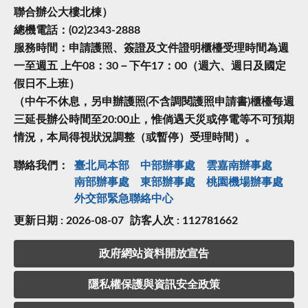
聯合辦公大樓北棟）
總機電話：(02)2343-2888
服務時間：申請護照、簽證及文件證明櫃檯受理時間為週
一至週五 上午08：30－下午17：00（週六、週日及國定
假日不上班）
（中午不休息，另申辦護照(不含調閱護照申請書)櫃檯每週
三延長辦公時間至20:00止，惟倘遇天災或停電等不可預期
情況，本局得視狀況調整（或暫停）受理時間）。
聯絡我們：
臺北局本部
中部辦事處
雲嘉南辦事處
南部辦事處
東部辦事處
桃園機場辦事處
外交部緊急聯絡中⼼
更新日期 : 2026-08-07
訪客人次 : 112781662
政府網站資料開放宣告
隱私權保護與資訊安全政策