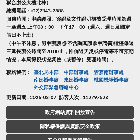
聯合辦公大樓北棟）
總機電話：(02)2343-2888
服務時間：申請護照、簽證及文件證明櫃檯受理時間為週
一至週五 上午08：30－下午17：00（週六、週日及國定
假日不上班）
（中午不休息，另申辦護照(不含調閱護照申請書)櫃檯每週
三延長辦公時間至20:00止，惟倘遇天災或停電等不可預期
情況，本局得視狀況調整（或暫停）受理時間）。
聯絡我們：
臺北局本部
中部辦事處
雲嘉南辦事處
南部辦事處
東部辦事處
桃園機場辦事處
外交部緊急聯絡中⼼
更新日期 : 2026-08-07
訪客人次 : 112797528
政府網站資料開放宣告
隱私權保護與資訊安全政策