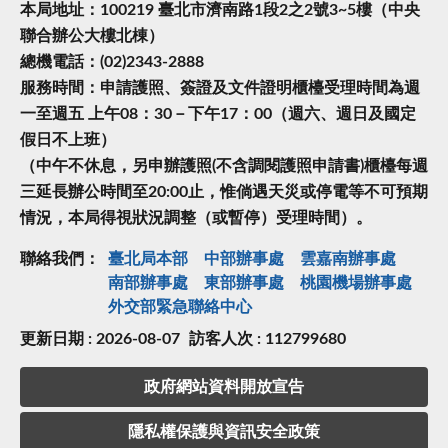
本局地址：100219 臺北市濟南路1段2之2號3~5樓（中央
聯合辦公大樓北棟）
總機電話：(02)2343-2888
服務時間：申請護照、簽證及文件證明櫃檯受理時間為週
一至週五 上午08：30－下午17：00（週六、週日及國定
假日不上班）
（中午不休息，另申辦護照(不含調閱護照申請書)櫃檯每週
三延長辦公時間至20:00止，惟倘遇天災或停電等不可預期
情況，本局得視狀況調整（或暫停）受理時間）。
聯絡我們：
臺北局本部
中部辦事處
雲嘉南辦事處
南部辦事處
東部辦事處
桃園機場辦事處
外交部緊急聯絡中⼼
更新日期 : 2026-08-07
訪客人次 : 112799680
政府網站資料開放宣告
隱私權保護與資訊安全政策