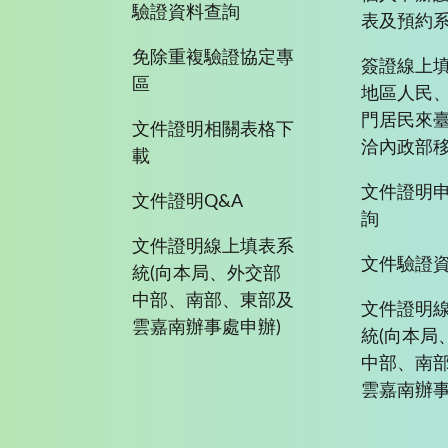
驗證資料查詢
表及預約
免除重複驗證協定專
簽證線上填
區
地區人民
門居民來
文件證明相關表格下
洽內政部移
載
文件證明
文件證明Q&A
詢
文件證明線上填表系
文件驗證
統(向本局、外交部
中部、南部、東部及
文件證明
雲嘉南辦事處申辦)
統(向本局
中部、南
雲嘉南辦事