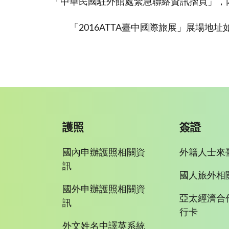
「中華民國駐外館處緊急聯絡資訊摺頁」，
「2016ATTA臺中國際旅展」展場地址如
護照
簽證
國內申辦護照相關資
外籍人士來
訊
國人旅外相
國外申辦護照相關資
亞太經濟合
訊
行卡
外文姓名中譯英系統