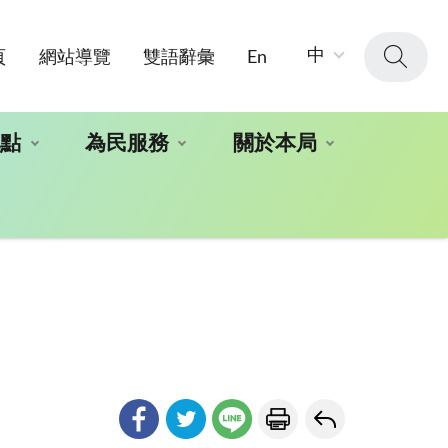
字
中
頁
網站導覽
雙語辭彙
En
級
大
小：
地點
為民服務
關於本局