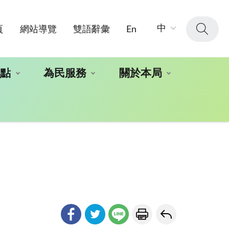
字
中
頁
網站導覽
雙語辭彙
En
級
大
小：
地點
為民服務
關於本局