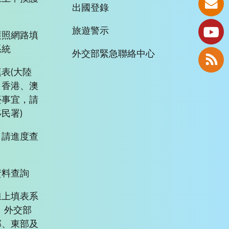
出國登錄
旅遊警示
護照網路填
系統
外交部緊急聯絡中心
表(大陸
、香港、澳
臺事宜，請
民署)
申請進度查
資料查詢
線上填表系
、外交部
部、東部及