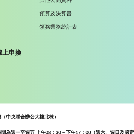
其他公開資料
預算及決算書
領務業務統計表
線上申換
~5樓（中央聯合辦公大樓北棟）
為週一至週五 上午08：30－下午17：00（週六、週日及國