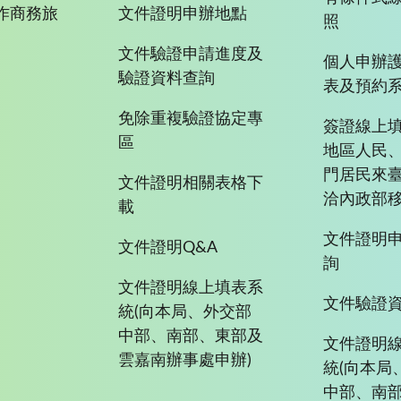
作商務旅
文件證明申辦地點
照
文件驗證申請進度及
個人申辦
驗證資料查詢
表及預約
免除重複驗證協定專
簽證線上填
區
地區人民
門居民來
文件證明相關表格下
洽內政部移
載
文件證明
文件證明Q&A
詢
文件證明線上填表系
文件驗證
統(向本局、外交部
中部、南部、東部及
文件證明
雲嘉南辦事處申辦)
統(向本局
中部、南