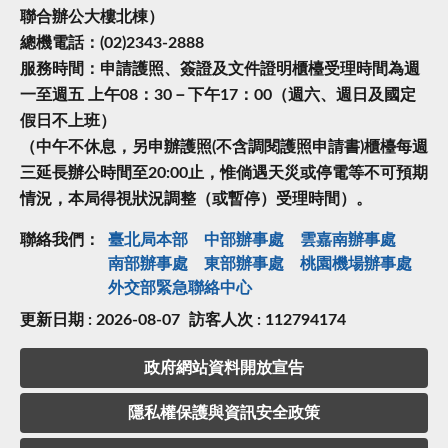
聯合辦公大樓北棟）
總機電話：(02)2343-2888
服務時間：申請護照、簽證及文件證明櫃檯受理時間為週
一至週五 上午08：30－下午17：00（週六、週日及國定
假日不上班）
（中午不休息，另申辦護照(不含調閱護照申請書)櫃檯每週
三延長辦公時間至20:00止，惟倘遇天災或停電等不可預期
情況，本局得視狀況調整（或暫停）受理時間）。
聯絡我們：
臺北局本部
中部辦事處
雲嘉南辦事處
南部辦事處
東部辦事處
桃園機場辦事處
外交部緊急聯絡中⼼
更新日期 : 2026-08-07
訪客人次 : 112794174
政府網站資料開放宣告
隱私權保護與資訊安全政策