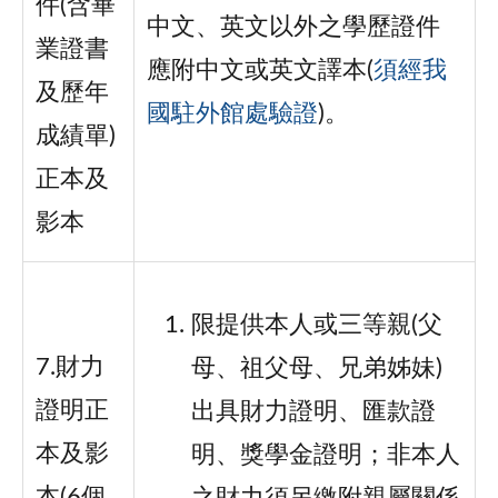
件(含畢
中文、英文以外之學歷證件
業證書
應附中文或英文譯本(
須經我
及歷年
國駐外館處驗證
)。
成績單)
正本及
影本
限提供本人或三等親(父
7.財力
母、祖父母、兄弟姊妹)
證明正
出具財力證明、匯款證
本及影
明、獎學金證明；非本人
本(6個