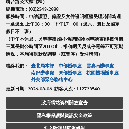
聯合辦公大樓北棟）
總機電話：(02)2343-2888
服務時間：申請護照、簽證及文件證明櫃檯受理時間為週
一至週五 上午08：30－下午17：00（週六、週日及國定
假日不上班）
（中午不休息，另申辦護照(不含調閱護照申請書)櫃檯每週
三延長辦公時間至20:00止，惟倘遇天災或停電等不可預期
情況，本局得視狀況調整（或暫停）受理時間）。
聯絡我們：
臺北局本部
中部辦事處
雲嘉南辦事處
南部辦事處
東部辦事處
桃園機場辦事處
外交部緊急聯絡中⼼
更新日期 : 2026-08-06
訪客人次 : 112723540
政府網站資料開放宣告
隱私權保護與資訊安全政策
安全防護與回復機制