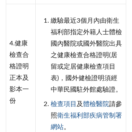
繳驗最近3個月內由衛生
福利部指定外籍人士體檢
4.健康
國內醫院或國外醫院出具
檢查合
之健康檢查合格證明(居
格證明
留或定居健康檢查項目
正本及
表)，國外健檢證明須經
影本一
中華民國駐外館處驗證。
份
檢查項目
及
體檢醫院
請參
照
衛生福利部疾病管制署
網站
。